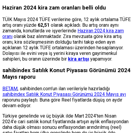
Haziran 2024 kira zam oranları belli oldu
TÜİK Mayıs 2024 TÜFE verilerine göre, 12 aylık ortalama TÜFE
artış oranı yüzde
62,51
olarak açıkladı. Bu artış oranı aynı
zamanda, konutlarda ve işyerlerinde
Haziran 2024 kira zam
oranı
olarak baz alınmaktadır. Zira mevzuata göre kira artış
oranı, kira sözleşmesinin dolduğu tarihi takip eden ayın
açıklanan 12 aylık TÜFE ortalaması üzerinden hesaplanıyor.
Dolayısı ile evini veya iş yerini kiraya veren gayrimenkul
sahipleri, bu oranın üzerinde bir
kira artışı
yapamıyor.
sahibindex Satılık Konut Piyasası Görünümü 2024
Mayıs raporu
BETAM
, sahibinden.com’un ilan verileriyle hazırladığı
sahibindex Satılık Konut Piyasası Görünümü 2024 Mayıs ayı
raporunu paylaştı. Buna göre Reel fiyatlarda düşüş on aydır
devam ediyor.
Türkiye genelinde ve üç büyük ilde Mart 2024’ten Nisan
2024’e cari satılık konut fiyatlarında artışın aylık enflasyondan
daha düşük olması sonucu enflasyondan arındırılmış (reel)
satış fiyatları hem ülke genelinde hem de üç büyük ilde