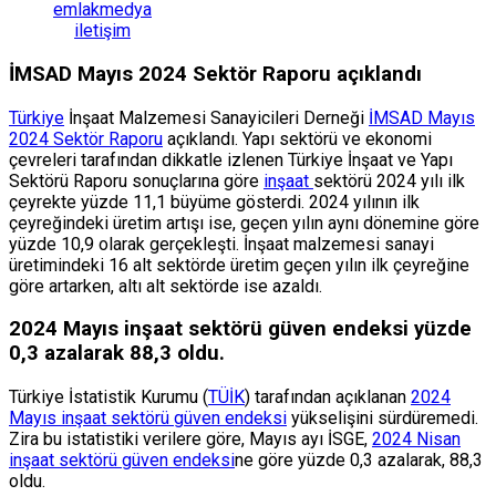
emlakmedya
iletişim
İMSAD Mayıs 2024 Sektör Raporu açıklandı
Türkiye
İnşaat Malzemesi Sanayicileri Derneği
İMSAD Mayıs
2024 Sektör Raporu
açıklandı. Yapı sektörü ve ekonomi
çevreleri tarafından dikkatle izlenen Türkiye İnşaat ve Yapı
Sektörü Raporu sonuçlarına göre
inşaat
sektörü 2024 yılı ilk
çeyrekte yüzde 11,1 büyüme gösterdi. 2024 yılının ilk
çeyreğindeki üretim artışı ise, geçen yılın aynı dönemine göre
yüzde 10,9 olarak gerçekleşti. İnşaat malzemesi sanayi
üretimindeki 16 alt sektörde üretim geçen yılın ilk çeyreğine
göre artarken, altı alt sektörde ise azaldı.
2024 Mayıs inşaat sektörü güven endeksi yüzde
0,3 azalarak 88,3 oldu.
Türkiye İstatistik Kurumu (
TÜİK
) tarafından açıklanan
2024
Mayıs inşaat sektörü güven endeksi
yükselişini sürdüremedi.
Zira bu istatistiki verilere göre, Mayıs ayı İSGE,
2024 Nisan
inşaat sektörü güven endeksi
ne göre yüzde 0,3 azalarak, 88,3
oldu.