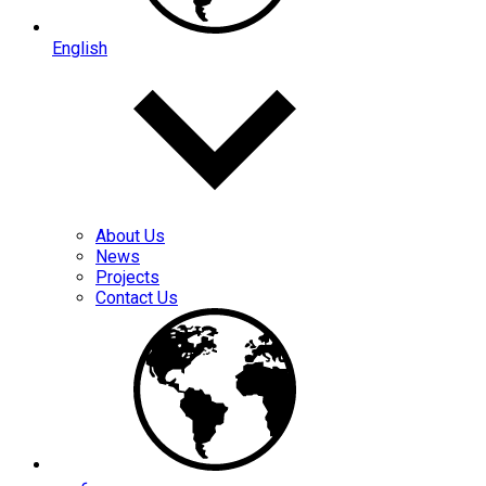
English
About Us
News
Projects
Contact Us
عربي