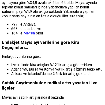
aynı ayına göre %34,8 azalarak 2 bin 64 oldu. Mayıs ayında
toplam konut satışları içinde yabancılara yapılan konut
satışının payı %1,9 olarak gerçekleşti. Yabancılara yapılan
konut satış sayısının en fazla olduğu iller sırasıyla;
797 ile Antalya,
668 ile İstanbul ve
164 ile
Mersin
oldu.
Emlakjet Mayıs ayı verilerine göre Kira
Değişimleri…
Emlakjet verilerine göre;
İzmir ilinde kira artışları %12’lik artışla gösterirken
Adana %9, Bursa ve Konya %8’lik artışla İzmir’i takip etti.
Ankara ve İstanbul’da ise %6’lık bir artış gözlendi.
Satılık Gayrimenkulde radikal artış yaşatan il ve
ilçeler
Mayıs ayı satılık artışlarında il bazında;