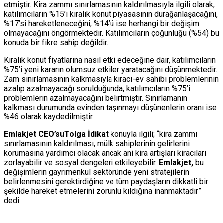
etmiştir. Kira zammı sınırlamasının kaldırılmasıyla ilgili olarak,
katılımcıların %15’i kiralık konut piyasasının durağanlaşacağını,
%17’si hareketleneceğini, %14’ü ise herhangi bir değişim
olmayacağını öngörmektedir. Katılımcıların çoğunluğu (%54) bu
konuda bir fikre sahip değildir.
Kiralık konut fiyatlarına nasıl etki edeceğine dair, katılımcıların
%75’i yeni kararın olumsuz etkiler yaratacağını düşünmektedir.
Zam sınırlamasının kalkmasıyla kiracı-ev sahibi problemlerinin
azalıp azalmayacağı sorulduğunda, katılımcıların %75’i
problemlerin azalmayacağını belirtmiştir. Sınırlamanın
kalkması durumunda evinden taşınmayı düşünenlerin oranı ise
%46 olarak kaydedilmiştir.
Emlakjet CEO’suTolga İdikat
konuyla ilgili; “kira zammı
sınırlamasının kaldırılması, mülk sahiplerinin gelirlerini
korumasına yardımcı olacak ancak ani kira artışları kiracıları
zorlayabilir ve sosyal dengeleri etkileyebilir.
Emlakjet,
bu
değişimlerin gayrimenkul sektöründe yeni stratejilerin
belirlenmesini gerektirdiğine ve tüm paydaşların dikkatli bir
şekilde hareket etmelerini zorunlu kıldığına inanmaktadır”
dedi.