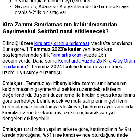
%3’lük artışla İstanbul başı çekerken;
Gaziantep, Adana ve Konya illerinde de bir önceki aya
oranla %2’lik bir artış var.
Kira Zammı Sınırlamasının kaldırılmasından
Gayrimenkul Sektörü nasıl etkilenecek?
Bilindiği üzere
kira artış oranı sınırlaması
Meclis’te onaylandı.
Buna göre,
1 Temmuz 2023’e kadar
yenilecek kira
sözleşmelerinde yıllık “
kira artış oranı
yüzde 25’i
geçemiyordu. Daha sonra
Konutlarda yüzde 25 Kira Artış Oranı
sınırlaması
2 Temmuz 2024 tarihine kadar devam etmek
üzere 1 yıl süreyle uzamıştı.
Emlakjet
, Temmuz ayı itibarıyla kira zammı sınırlamasının
kaldırılmasının gayrimenkul sektörü üzerindeki etkilerini
değerlendirdi. Bu yeni düzenleme ile kiralar, piyasa koşullarına
göre serbestçe belirlenecek ve mülk sahiplerinin gelirlerini
korumalarına olanak tanıyacak. Ancak, bu durum aynı zamanda
kiracılar üzerinde ekonomik baskı oluşturarak sosyal
dengeleri etkileyebilir.
Emlakjet
tarafından yapılan ankete göre, katılımcıların %49’u
kirada oturduğunu, %51’i ise kendi evinde oturduğunu ifade