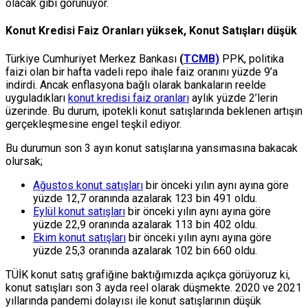
olacak gibi görünüyor.
Konut Kredisi Faiz Oranları yüksek, Konut Satışları düşük
Türkiye Cumhuriyet Merkez Bankası
(
TCMB)
PPK, politika
faizi olan bir hafta vadeli repo ihale faiz oranını yüzde 9’a
indirdi. Ancak enflasyona bağlı olarak bankaların reelde
uyguladıkları
konut kredisi faiz oranları
aylık yüzde 2’lerin
üzerinde. Bu durum, ipotekli konut satışlarında beklenen artışın
gerçekleşmesine engel teşkil ediyor.
Bu durumun son 3 ayın konut satışlarına yansımasına bakacak
olursak;
Ağustos konut satışları
bir önceki yılın aynı ayına göre
yüzde 12,7 oranında azalarak 123 bin 491 oldu.
Eylül konut satışları
bir önceki yılın aynı ayına göre
yüzde 22,9 oranında azalarak 113 bin 402 oldu.
Ekim konut satışları
bir önceki yılın aynı ayına göre
yüzde 25,3 oranında azalarak 102 bin 660 oldu.
TÜİK konut satış grafiğine baktığımızda açıkça görüyoruz ki,
konut satışları son 3 ayda reel olarak düşmekte. 2020 ve 2021
yıllarında pandemi dolayısı ile konut satışlarının düşük