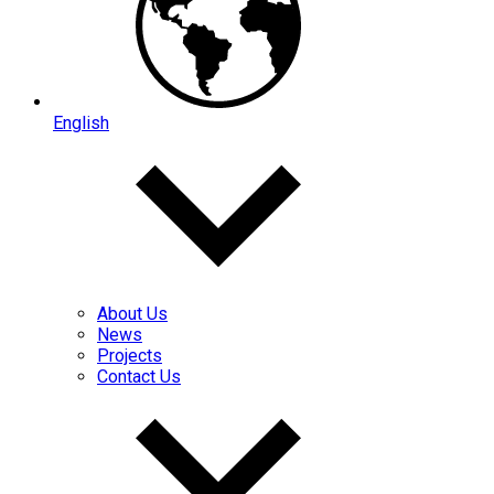
English
About Us
News
Projects
Contact Us