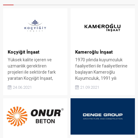
Koçyiğit İnşaat
Kameroğlu İnşaat
Yüksek kalite içeren ve
1970 yılında kuyumculuk
uzmanlık gerektiren
faaliyetleri ile faaliyetlerine
projeleri ile sektörde fark
başlayan Kameroğlu
yaratan Koçyiğit İnşaat,
Kuyumculuk, 1991 yılı
genel inşaat işlerinden
itibariyle Kameroğlu İnşaat
24.06.2021
21.09.2021
anahtar teslimine hizmet
adıyla gayrimenkul ve inşaat
veren profesyonel bir
sektörlerinde de
şirkettir. Koçyiğit İnşaat
faaliyetlerine başlamıştır.
Hakkında Koçyiğit İnşaat
Kameroğlu İnşaat Hakkında
kurulduğu günden itibaren
Birbirinden farklı sektörlerde
gelişim gösteren başarılı bir
faaliyetler gerçekleştiren
şirkettir. Ortaya çıkardığı
Kameroğlu Şirketler Grubu
profesyonel projeler ile
1970 yılında çalışmalarına