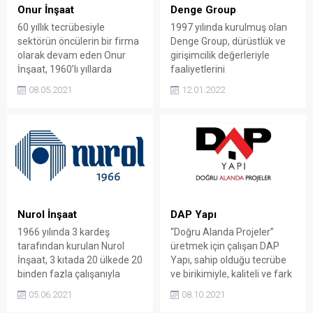
dikkat çeken bir şirkettir.
başlamıştır. Kuruluşunun ilk
Onur İnşaat
Denge Group
Kaliteli ve uzmanlık
yıllarında Kapalıçarşıda
60 yıllık tecrübesiyle
1997 yılında kurulmuş olan
gerektiren projeleri...
Kameroğlu Kuyumculuk
sektörün öncülerin bir firma
Denge Group, dürüstlük ve
markası olarak faaliyet
olarak devam eden Onur
girişimcilik değerleriyle
göstermektedir. Toptan altın
İnşaat, 1960’lı yıllarda
faaliyetlerini
ve...
Trabzon ilinde başlayan bir
sürdürmektedir. Denge
08.05.2021
12.01.2022
çalışma serüvenine sahiptir.
Group Hakkında Geleceği
İnşaat alanında, inşaat
inşa eden, geleceğe
malzemeleri ile ilgili
yatırımlar yapan Denge
çalışmalarına 1973 yılında
Group, dürüstlük ve
İstanbul’da sürdüren firma
girişimcilik ilkeleriyle hareket
çimento piyasasındaki
etmektedir. 1997 yılında
ilişkileri ve tecrübeleriyle
inşaat sektöründe
hazır beton sektörüne
faaliyetlerine başlamıştır.
yatırım yapma fikrine sahip
Şirket profesyonel mimar ve
Nurol İnşaat
DAP Yapı
olmuştur. 1994 yılında Set
mühendislerden oluşan
1966 yılında 3 kardeş
“Doğru Alanda Projeler”
Beton...
ekibiyle, kaliteli çalışmalara
tarafından kurulan Nurol
üretmek için çalışan DAP
imza atmaktadır. Gelişmiş
İnşaat, 3 kıtada 20 ülkede 20
Yapı, sahip olduğu tecrübe
ve modern projelere...
binden fazla çalışanıyla
ve birikimiyle, kaliteli ve fark
büyümesine ve başarılarına
yaratan projelere imza atan
05.06.2021
08.10.2021
devam etmektedir. Nurol
başarılı bir inşaat firmasıdır.