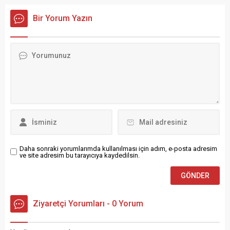
İnşaat Hakkında Türkiye’nin
DAP Yapı Hakkında İnsana
en değerli markalarının
ve çevreye duyduğu saygı ile
Bir Yorum Yazın
arasında yer alan Nurol
projelere hayat veren DAP
İnşaat yarım asırı geçmiş bir
Yapı, geleceği inşa
değer olarak karşımıza
etmektedir. Yılların getirdiği
çıkıyor. 1960’lı yıllarda
tecrübe ve birikim ile
Ankara’da kurulan şirket
sektörel faaliyetlerine
birçok alanda projeler
devam...
yürütmektedir....
Daha sonraki yorumlarımda kullanılması için adım, e-posta adresim
ve site adresim bu tarayıcıya kaydedilsin.
Ziyaretçi Yorumları - 0 Yorum