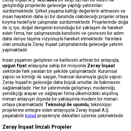
geliştirdiği projelerde geleceğe yaptığı yatırımları
sürdürmektedir. Şirket yaşama kattığı değerlerin artmasını ve
insan hayatının daha iyi bir durumda olabileceği projeler ortaya
koyma hedefiyle çalışmalar sürdürmektedir. Projelerinde doğa
ile iç içe, doğal dengenin korunduğu bir yaklaşım ile hareket
eden firma, her çalışmasında kendisini ve çevresini bir adım
daha ileriye taşıma vizyonuyla hareket etmektedir. Yarınlara
olan umuduyla Zeray İnşaat çalışmalarında geleceğe yatırım
yapmaktadır.
İnsan yaşamını geliştiren ve kalitesini arttıran bir anlayışla,
uygun fiyat
anlayışına sahip bir misyonla
Zeray İnşaat
sektörde fark yaratan bir şekilde çalışmaktadır. Kurumsal
yapısı ve kimliği ile saygın, finansal durumuyla güçlü yapısı
Zeray İnşaat’ın geleceğe daha büyük umutlar ile bakmasını
sağlamaktadır. Her bir yatırımında gelişmeyi, modernliği,
yenilikçiği arayan ve sağlayan firma ülkemizdeki alışılmış
mimari anlayışın dışında bir yaklaşımla modern bir mimari
ortaya çıkarmaktadır.
Teknoloji ile uyumlu
, teknolojiyi
projelerine entegre eden anlayışıyla Zeray İnşaat A.Ş.
yaşanabilir
konut
projeleriyle dikkatleri üzerine çekmektedir.
Zeray İnşaat İmzalı Projeler