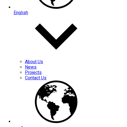
English
About Us
News
Projects
Contact Us
عربي