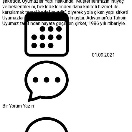
şirketidir. Uyumazlar Yapı Hakkında “Müşterilerimizin ihtiyaç
ve beklentilerini, beklediklerinden daha kaliteli hizmet ile
karşılamak temel hedefimizdir.” diyerek yola çıkan yapı şirketi
Uyumazlar Yapı 1969 yılında kurulmuştur. Adıyaman’da Tahsin
Uyumaz tarafından hayata geçirilen şirket, 1986 yılı itibariyle...
01.09.2021
Bir Yorum Yazın