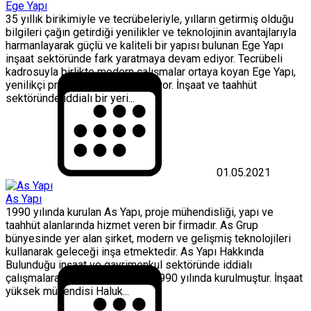
Ege Yapı
35 yıllık birikimiyle ve tecrübeleriyle, yılların getirmiş olduğu
bilgileri çağın getirdiği yenilikler ve teknolojinin avantajlarıyla
harmanlayarak güçlü ve kaliteli bir yapısı bulunan Ege Yapı
inşaat sektöründe fark yaratmaya devam ediyor. Tecrübeli
kadrosuyla birlikte modern çalışmalar ortaya koyan Ege Yapı,
yenilikçi projeleriyle dikkat çekiyor. İnşaat ve taahhüt
sektöründe iddialı bir yeri...
01.05.2021
As Yapı
1990 yılında kurulan As Yapı, proje mühendisliği, yapı ve
taahhüt alanlarında hizmet veren bir firmadır. As Grup
bünyesinde yer alan şirket, modern ve gelişmiş teknolojileri
kullanarak geleceği inşa etmektedir. As Yapı Hakkında
Bulunduğu inşaat ve gayrimenkul sektöründe iddialı
çalışmalara imza atan As Yapı, 1990 yılında kurulmuştur. İnşaat
yüksek mühendisi Haluk...