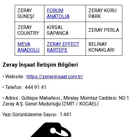
ZERAY
FORUM
ZERAY KORU
GÜNEŞİ
ANATOLIA
PARK
ZERAY
KIRSAL
ZERAY PERLA
COUNTRY
SAPANCA
MEVA
ZERAY EFFECT
BELİNAY
ANADOLU
KARTEPE
KONAKLARI
Zeray İnşaat İletişim Bilgileri
• Website :
https://zerayinsaat.com.tr/
• Telefon : 444 91 41
• Adres : Gültepe Mahallesi , Miralay Mümtaz Caddesi. NO:1
Zeray A.Ş. Genel Müdürlüğü İZMİT / KOCAELİ
Yazı Görüntülenme Sayısı :
1.441