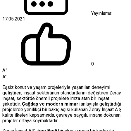
Yayınlama:
17.05.2021
0
+
A
-
A
Eşsiz konut ve yaşam projeleriyle yaşanılan deneyimi
geliştiren, inşaat sektörünün standartlarını değiştiren Zeray
İnşaat, sektörde önemli projelere imza atan bir inşaat
şirketidir.
Çağdaş ve modern mimari
anlayışla geliştirdiği
projelerde yenilikçi bir bakış açısı kullanan Zeray İnşaat A.Ş.
kalite ilkeleri kapsamında, çevreye saygılı, insana dokunan
projeler ortaya koymaktadır.
Zeray İnşaat A.Ş.
tecrübeli
bir ekip, uzman bir kadro ile