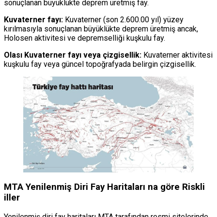
sonuçlanan büyüklükte deprem üretmiş fay.
Kuvaterner fayı:
Kuvaterner (son 2.600.00 yıl) yüzey
kırılmasıyla sonuçlanan büyüklükte deprem üretmiş ancak,
Holosen aktivitesi ve depremselliği kuşkulu fay.
Olası Kuvaterner fayı veya çizgisellik:
Kuvaterner aktivitesi
kuşkulu fay veya güncel topoğrafyada belirgin çizgisellik.
MTA Yenilenmiş Diri Fay Haritaları na göre Riskli
iller
Yenilenmiş diri fay haritaları MTA tarafından resmi sitelerinde