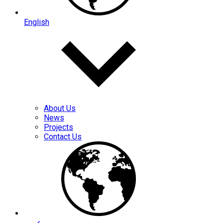
English
About Us
News
Projects
Contact Us
عربي