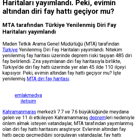
Haritaları yayımlandı. Peki, evimin
altından diri fay hattı geçiyor mu?
MTA tarafından Türkiye Yenilenmiş Diri Fay
Haritaları yayımlandı
Maden Tetkik Arama Genel Müdürlüğü (MTA) tarafından
Türkiye
Yenilenmiş Diri Fay Haritaları yayımlandı. Nitekim
yenilenmiş fay haritası üzerinde deprem riski taşıyan 485 diri
fay belirlendi. Zira yayımlanan diri fay haritasıyla birlikte,
Türkiye’de diri fay hattı üzerinde yer alan 45 ilde 110 ilçeyi
kapsıyor. Peki, evimin altından fay hattı geçiyor mu? İşte
yenilenmiş
MTA diri fay haritası
.
emlakmedya
iletişim
Kahramanmaraş
merkezli 7.7 ve 7.6 büyüklüğünde meydana
gelen ve 11 ili etkileyen Kahramanmaraş
deprem
leri nedeniyle
önlem almak isteyen vatandaşlar, MTA tarafından yayımlanmış
olan diri fay hattı haritasını araştırıyor. Evlerinin altından fay
hattı geçip geçmediğini sorgulayan vatandaşlar, fay hattı