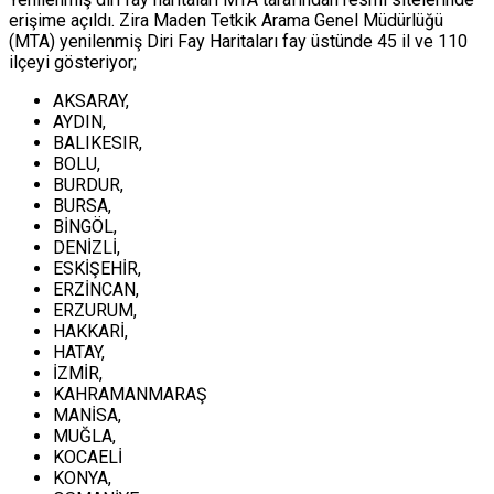
erişime açıldı. Zira Maden Tetkik Arama Genel Müdürlüğü
(MTA) yenilenmiş Diri Fay Haritaları fay üstünde 45 il ve 110
ilçeyi gösteriyor;
AKSARAY,
AYDIN,
BALIKESIR,
BOLU,
BURDUR,
BURSA,
BİNGÖL,
DENİZLİ,
ESKİŞEHİR,
ERZİNCAN,
ERZURUM,
HAKKARİ,
HATAY,
İZMİR,
KAHRAMANMARAŞ
MANİSA,
MUĞLA,
KOCAELİ
KONYA,