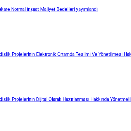
ekare Normal İnşaat Maliyet Bedelleri yayımlandı
islik Projelerinin Elektronik Ortamda Teslimi Ve Yönetilmesi Ha
slik Projelerinin Dijital Olarak Hazırlanması Hakkında Yönetmeli