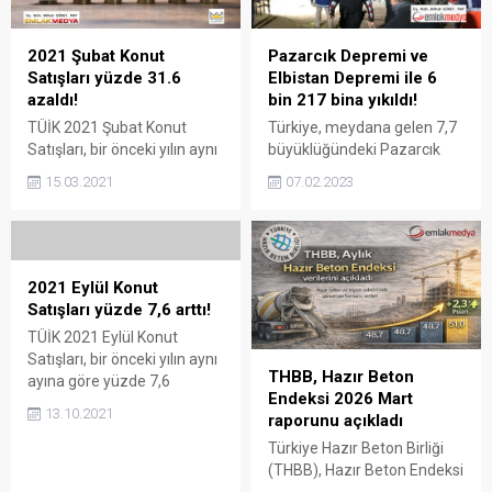
2021 Şubat Konut
Pazarcık Depremi ve
Satışları yüzde 31.6
Elbistan Depremi ile 6
azaldı!
bin 217 bina yıkıldı!
TÜİK 2021 Şubat Konut
Türkiye, meydana gelen 7,7
Satışları, bir önceki yılın aynı
büyüklüğündeki Pazarcık
ayına göre yüzde 31,6
Depremi ve 7,6
15.03.2021
07.02.2023
azalırken, Yabancıya konut
büyüklüğündeki Elbistan
satışı ise yüzde 26 azaldı.
Depremi ile sarsıldı. Söz
2021 Şubat konut satışları
konusu iki Kahramanmaraş
81 bin 222 oldu Türkiye
Depremi’nde 6 bin 217 bina
İstatistik Kurumu (TÜİK)
yıkıldı. Pazarcık Depremi ve
2021 Eylül Konut
2021 yılı Şubat ayı Konut
Elbistan Depremi ile 6 bin
Satışları yüzde 7,6 arttı!
Satışı İstatistiklerine göre,
217 bina yıkıldı Türkiye,
TÜİK 2021 Eylül Konut
2021 Şubat konut satışları
Kahramanmaraş’ta
Satışları, bir önceki yılın aynı
bir önceki yılın aynı ayına...
meydana gelen 7,7
THBB, Hazır Beton
ayına göre yüzde 7,6
büyüklüğündeki Pazarcık
Endeksi 2026 Mart
artarken, Yabancıya konut
Depremi ve 7,6
13.10.2021
raporunu açıkladı
satışı yüzde 25,8 arttı. Bu
büyüklüğündeki Elbistan
artış devam eder mi? 2021
Türkiye Hazır Beton Birliği
Depremi ile sarsıldı....
Eylül konut satışları 147 bin
(THBB), Hazır Beton Endeksi
143 oldu Türkiye İstatistik