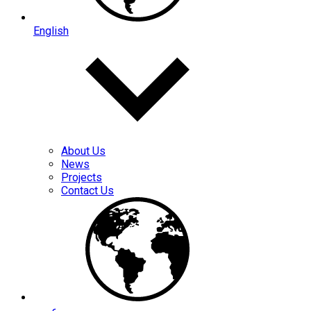
English
About Us
News
Projects
Contact Us
عربي