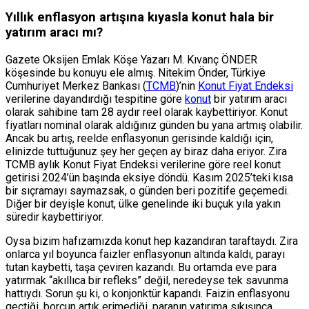
Yıllık enflasyon artışına kıyasla konut hala bir
yatırım aracı mı?
Gazete Oksijen Emlak Köşe Yazarı M. Kıvanç ÖNDER
köşesinde bu konuyu ele almış. Nitekim Önder, Türkiye
Cumhuriyet Merkez Bankası (
TCMB
)’nin
Konut Fiyat Endeksi
verilerine dayandırdığı tespitine göre
konut
bir yatırım aracı
olarak sahibine tam 28 aydır reel olarak kaybettiriyor. Konut
fiyatları nominal olarak aldığınız günden bu yana artmış olabilir.
Ancak bu artış, reelde enflasyonun gerisinde kaldığı için,
elinizde tuttuğunuz şey her geçen ay biraz daha eriyor. Zira
TCMB aylık Konut Fiyat Endeksi verilerine göre reel konut
getirisi 2024’ün başında eksiye döndü. Kasım 2025’teki kısa
bir sıçramayı saymazsak, o günden beri pozitife geçemedi.
Diğer bir deyişle konut, ülke genelinde iki buçuk yıla yakın
süredir kaybettiriyor.
Oysa bizim hafızamızda konut hep kazandıran taraftaydı. Zira
onlarca yıl boyunca faizler enflasyonun altında kaldı, parayı
tutan kaybetti, taşa çeviren kazandı. Bu ortamda eve para
yatırmak “akıllıca bir refleks” değil, neredeyse tek savunma
hattıydı. Sorun şu ki, o konjonktür kapandı. Faizin enflasyonu
geçtiği, borcun artık erimediği, paranın yatırıma sıkışınca