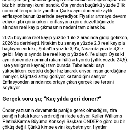
biz bir istisnayı kural sandık. Öte yandan bugünkü yüzde 2’lik
nominal tempo bile yanıltıcı. Çünkü aynı dönemde aylık
enflasyon bunun üzerinde seyrediyor. Fiyatlar artmaya devam
ediyor gibi görünürken, enflasyona göre düzelttiğinizde
altından reel kayıp çıkmasının nedeni tam olarak bu.
2025 boyunca reel kayıp yüzde 1 ile 2 arasında gidip gelirken,
2026’da derinleşti. Nitekim bu seneye yüzde 2,3 reel kayıpla
başlayan endeks, Şubat’ta yüzde 3,9’a, Nisan’da yüzde 4,3’e
geldi. Mayıs ayında ise reel kayıp yüzde 6,1’e ulaştı. Oysa ki
aynı dönemde nominal rakam hâlâ artıyordu (yıllık yüzde 24,5).
İşte yanılgının kaynağı tam burada. Tabeladaki sayı
yükselirken, cepteki değer hızlanarak eriyor. İnsan gördüğüne
inanıyor, kâğıttaki artışı görüyor, kazandığını sanıyor.
Enflasyondan arındırınca ortaya çıkan gerçek ise tersini
söylüyor.
Gerçek soru şu; “Kaç yılda geri döner?”
Önder yazısının devamında paniğe gerek olmadığını, zira
paniğin hatalı karar verdirdiğini ifade ediyor. Keller Williams
Platin&Karma Büyüme Konseyi Başkanı ÖNDER’e göre bu bir
çöküş değil. Çünkü kimse evini kaybetmiyor, fiyatlar