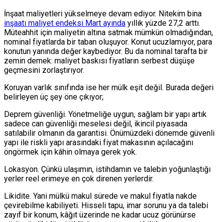
İnşaat maliyetleri yükselmeye devam ediyor. Nitekim bina
inşaatı maliyet endeksi Mart ayında
yıllık yüzde 27,2 arttı.
Müteahhit için maliyetin altına satmak mümkün olmadığından,
nominal fiyatlarda bir taban oluşuyor. Konut ucuzlamıyor, para
konutun yanında değer kaybediyor. Bu da nominal tarafta bir
zemin demek: maliyet baskısı fiyatların serbest düşüşe
geçmesini zorlaştırıyor.
Koruyan varlık sınıfında ise her mülk eşit değil. Burada değeri
belirleyen üç şey öne çıkıyor;
Deprem güvenliği. Yönetmeliğe uygun, sağlam bir yapı artık
sadece can güvenliği meselesi değil, ikincil piyasada
satılabilir olmanın da garantisi. Önümüzdeki dönemde güvenli
yapı ile riskli yapı arasındaki fiyat makasının açılacağını
öngörmek için kâhin olmaya gerek yok.
Lokasyon. Çünkü ulaşımın, istihdamın ve talebin yoğunlaştığı
yerler reel erimeye en çok direnen yerlerdir.
Likidite. Yani mülkü makul sürede ve makul fiyatla nakde
çevirebilme kabiliyeti. Hisseli tapu, imar sorunu ya da talebi
zayıf bir konum, kâğıt üzerinde ne kadar ucuz görünürse