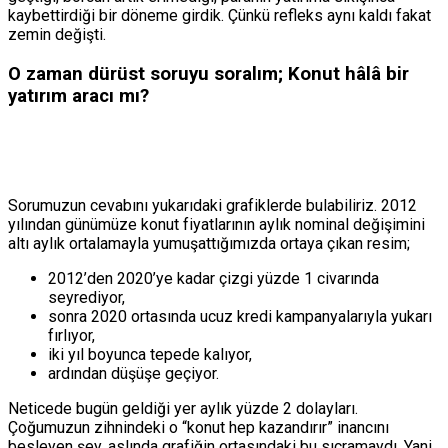
kaybettirdiği bir döneme girdik. Çünkü refleks aynı kaldı fakat
zemin değişti.
O zaman dürüst soruyu soralım; Konut hâlâ bir
yatırım aracı mı?
Sorumuzun cevabını yukarıdaki grafiklerde bulabiliriz. 2012
yılından günümüze konut fiyatlarının aylık nominal değişimini
altı aylık ortalamayla yumuşattığımızda ortaya çıkan resim;
2012’den 2020’ye kadar çizgi yüzde 1 civarında
seyrediyor,
sonra 2020 ortasında ucuz kredi kampanyalarıyla yukarı
fırlıyor,
iki yıl boyunca tepede kalıyor,
ardından düşüşe geçiyor.
Neticede bugün geldiği yer aylık yüzde 2 dolayları.
Çoğumuzun zihnindeki o “konut hep kazandırır” inancını
besleyen şey, aslında grafiğin ortasındaki bu sıçramaydı. Yani