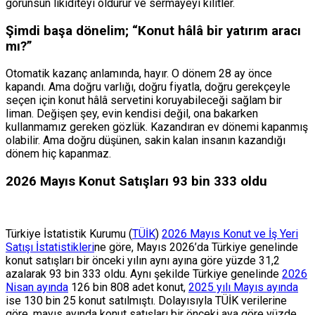
görünsün likiditeyi öldürür ve sermayeyi kilitler.
Şimdi başa dönelim; “Konut hâlâ bir yatırım aracı
mı?”
Otomatik kazanç anlamında, hayır. O dönem 28 ay önce
kapandı. Ama doğru varlığı, doğru fiyatla, doğru gerekçeyle
seçen için konut hâlâ servetini koruyabileceği sağlam bir
liman. Değişen şey, evin kendisi değil, ona bakarken
kullanmamız gereken gözlük. Kazandıran ev dönemi kapanmış
olabilir. Ama doğru düşünen, sakin kalan insanın kazandığı
dönem hiç kapanmaz.
2026 Mayıs Konut Satışları 93 bin 333 oldu
Türkiye İstatistik Kurumu (
TÜİK
)
2026 Mayıs Konut ve İş Yeri
Satışı İstatistikleri
ne göre, Mayıs 2026’da Türkiye genelinde
konut satışları bir önceki yılın aynı ayına göre yüzde 31,2
azalarak 93 bin 333 oldu. Aynı şekilde Türkiye genelinde
2026
Nisan ayında
126 bin 808 adet konut,
2025 yılı Mayıs ayında
ise 130 bin 25 konut satılmıştı. Dolayısıyla TÜİK verilerine
göre, mayıs ayında konut satışları bir önceki aya göre yüzde