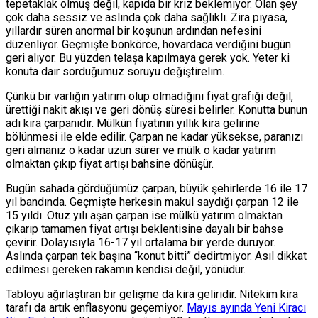
tepetaklak olmuş değil, kapıda bir kriz beklemiyor. Olan şey
çok daha sessiz ve aslında çok daha sağlıklı. Zira piyasa,
yıllardır süren anormal bir koşunun ardından nefesini
düzenliyor. Geçmişte bonkörce, hovardaca verdiğini bugün
geri alıyor. Bu yüzden telaşa kapılmaya gerek yok. Yeter ki
konuta dair sorduğumuz soruyu değiştirelim.
Çünkü bir varlığın yatırım olup olmadığını fiyat grafiği değil,
ürettiği nakit akışı ve geri dönüş süresi belirler. Konutta bunun
adı kira çarpanıdır. Mülkün fiyatının yıllık kira gelirine
bölünmesi ile elde edilir. Çarpan ne kadar yüksekse, paranızı
geri almanız o kadar uzun sürer ve mülk o kadar yatırım
olmaktan çıkıp fiyat artışı bahsine dönüşür.
Bugün sahada gördüğümüz çarpan, büyük şehirlerde 16 ile 17
yıl bandında. Geçmişte herkesin makul saydığı çarpan 12 ile
15 yıldı. Otuz yılı aşan çarpan ise mülkü yatırım olmaktan
çıkarıp tamamen fiyat artışı beklentisine dayalı bir bahse
çevirir. Dolayısıyla 16-17 yıl ortalama bir yerde duruyor.
Aslında çarpan tek başına “konut bitti” dedirtmiyor. Asıl dikkat
edilmesi gereken rakamın kendisi değil, yönüdür.
Tabloyu ağırlaştıran bir gelişme da kira geliridir. Nitekim kira
tarafı da artık enflasyonu geçemiyor.
Mayıs ayında Yeni Kiracı