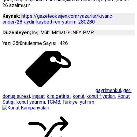
26 azalmıştır.
Kaynak;
https://gazeteoksijen.com/yazarlar/kivanc-
onder/28-aydir-kaybettiren-yatirim-280280
Düzenleyen;
İnş. Müh. Mithat GÜNEY, PMP
Yazı Görüntülenme Sayısı :
426
gayrimenkul
,
geri
dönüş süresi
,
inşaat
,
kira getirisi
,
konut
,
konut fiyatları
,
Konut
Satışı
,
konut yatırımı
,
TCMB
,
Türkiye
,
yatırım