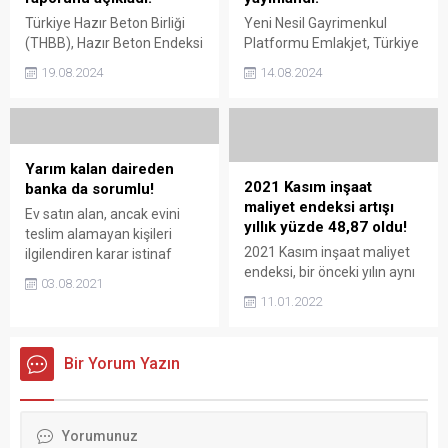
önceki yılın aynı ayına göre
Başkanı Sn. Ekrem
Türkiye Hazır Beton Birliği
Yeni Nesil Gayrimenkul
yüzde...
İmamoğlu, Meclis
(THBB), Hazır Beton Endeksi
Platformu Emlakjet, Türkiye
toplantısında “İstanbul
2024 Temmuz raporunu
çapında 2024 Temmuz
Deprem Seferberlik Planı”
19.08.2024
14.08.2024
açıkladı. Buna göre İnşaat
Gayrimenkul Raporu
ile ilgili 13 bölümlük detaylı
negatif tarafta devam
yayınladı. Raporunda
bir sunum yaptı. Zira asrın
ediyor. THBB, Hazır Beton
Emlakjet, Satılık Evlerde
felaketi olarak...
Endeksi 2024 Temmuz
Yükselen Trendleri irdeledi.
Raporunu açıkladı Türkiye
Emlakjet, Türkiye çapında
Yarım kalan daireden
Hazır Beton Birliği (THBB)
2024 Temmuz Gayrimenkul
2021 Kasım inşaat
banka da sorumlu!
her ay açıkladığı Hazır Beton
Raporu yayınladı Ayda 60
maliyet endeksi artışı
Ev satın alan, ancak evini
Endeksi ile Türkiye’de inşaat
milyon sayfa görüntülenme
yıllık yüzde 48,87 oldu!
teslim alamayan kişileri
sektörü ve bağlantılı imalat
sayısı ve 15 milyon
2021 Kasım inşaat maliyet
ilgilendiren karar istinaf
ve hizmet sektörlerindeki
ziyaretçisi ile emlak seri ilan
endeksi, bir önceki yılın aynı
mahkemesinden çıktı.
mevcut durumu ve...
sektörünün öncü
03.08.2021
ayına göre yüzde 48,87 arttı.
Karara göre yarım kalan
11.01.2022
platformu Emlakjet, 350
İME artışı aylık yüzde
daireden banka da sorumlu.
bine yakın satılık ve kiralık
7,94 oldu. Taahhüt
Mahkeme, vatandaşın
emlak...
sektörünü kısa vadede ne
ödediği peşinatın ve kredi
Bir Yorum Yazın
bekliyor? Kasım 2021 inşaat
ödemelerinin faizi ile birlikte
maliyet endeksi artışı yıllık
iadesine karar verdi. Evini
yüzde 48,87 TÜİK İnşaat
teslim alamayan kişilere
Maliyet Endeksi, Kasım 2021
karşı kredi veren banka da