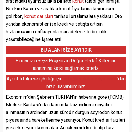
arasındaki uyumsuzlukla birlikte
konut
talebi gerilemişti.
Nitekim Kasım ve aralıkta konut fiyatlarına kısmi zam
gelirken,
konut satışları
tarihsel ortalamalara yaklaştı. Öte
yandan ekonomistler ise kredi ve satışta artışın
hızlanmasının enflasyonla mücadelede tedirginlik
yaşatabileceğine işaret etti.
BU ALANI SİZE AYIRDIK
Firmanızın veya Projenizin Doğru Hedef Kitlesine
tanıtımına katkı sağlamak isteriz.
Ayrıntılı bilgi ve işbirliği için
info@emlakmedya.com
‘dan
bize ulaşabilirsiniz.
Ekonomim’den Şebnem TURHAN’ın haberine göre (TCMB)
Merkez Bankası’ndan kasımda faiz indirimi sinyalini
alınmasının ardından uzun süredir durgun seyreden konut
piyasasında hareketlenme yaşanıyor. Konut kredisi faizleri
yüksek seyrini korumakta. Ancak şimdi kredi alıp faiz