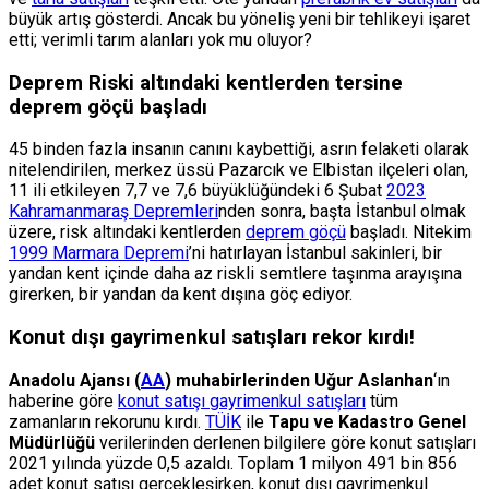
büyük artış gösterdi. Ancak bu yöneliş yeni bir tehlikeyi işaret
etti; verimli tarım alanları yok mu oluyor?
Deprem Riski altındaki kentlerden tersine
deprem göçü başladı
45 binden fazla insanın canını kaybettiği, asrın felaketi olarak
nitelendirilen, merkez üssü Pazarcık ve Elbistan ilçeleri olan,
11 ili etkileyen 7,7 ve 7,6 büyüklüğündeki 6 Şubat
2023
Kahramanmaraş Depremleri
nden sonra, başta İstanbul olmak
üzere, risk altındaki kentlerden
deprem göçü
başladı. Nitekim
1999 Marmara Depremi
’ni hatırlayan İstanbul sakinleri, bir
yandan kent içinde daha az riskli semtlere taşınma arayışına
girerken, bir yandan da kent dışına göç ediyor.
Konut dışı gayrimenkul satışları rekor kırdı!
Anadolu Ajansı (
AA
) muhabirlerinden Uğur Aslanhan
‘ın
haberine göre
konut satışı gayrimenkul satışları
tüm
zamanların rekorunu kırdı.
TÜİK
ile
Tapu ve Kadastro Genel
Müdürlüğü
verilerinden derlenen bilgilere göre konut satışları
2021 yılında yüzde 0,5 azaldı. Toplam 1 milyon 491 bin 856
adet konut satışı gerçekleşirken, konut dışı gayrimenkul