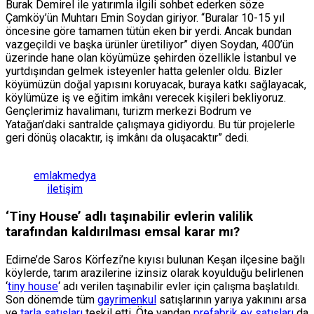
Burak Demirel ile yatırım­la ilgili sohbet ederken sö­ze
Çamköy’ün Muhtarı Emin Soydan giriyor. “Buralar 10-15 yıl
öncesine göre tamamen tü­tün eken bir yerdi. Ancak bun­dan
vazgeçildi ve başka ürün­ler üretiliyor” diyen Soydan, 400’ün
üzerinde hane olan köyümüze şehirden özellikle İstanbul ve
yurtdışından gel­mek isteyenler hatta gelenler oldu. Bizler
köyümüzün do­ğal yapısını koruyacak, buraya katkı sağlayacak,
köylümüze iş ve eğitim imkânı verecek ki­şileri bekliyoruz.
Gençlerimiz havalimanı, turizm merkezi Bodrum ve
Yatağan’daki sant­ralde çalışmaya gidiyordu. Bu tür projelerle
geri dönüş ola­caktır, iş imkânı da oluşacak­tır” dedi.
emlakmedya
iletişim
‘Tiny House’ adlı taşınabilir evlerin valilik
tarafından kaldırılması emsal karar mı?
Edirne’de Saros Körfezi’ne kıyısı bulunan Keşan ilçesine bağlı
köylerde, tarım arazilerine izinsiz olarak koyulduğu belirlenen
‘
tiny house
‘ adı verilen taşınabilir evler için çalışma başlatıldı.
Son dönemde tüm
gayrimenkul
satışlarının yarıya yakınını arsa
ve
tarla satışları
teşkil etti. Öte yandan
prefabrik ev satışları
da