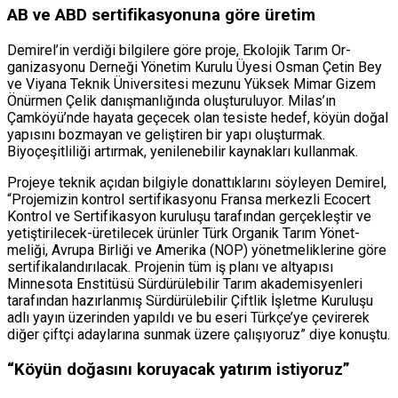
AB ve ABD sertifikasyonuna göre üretim
Demirel’in verdiği bilgilere göre proje, Ekolojik Tarım Or­
ganizasyonu Derneği Yönetim Kurulu Üyesi Osman Çetin Bey
ve Viyana Teknik Üniver­sitesi mezunu Yüksek Mimar Gizem
Önürmen Çelik danış­manlığında oluşturuluyor. Milas’ın
Çamköyü’nde hayata geçecek olan tesiste hedef, kö­yün doğal
yapısını bozmayan ve geliştiren bir yapı oluştur­mak.
Biyoçeşitliliği artırmak, yenilenebilir kaynakları kul­lanmak.
Projeye teknik açıdan bilgiyle donattıklarını söy­leyen Demirel,
“Projemizin kontrol sertifikasyonu Fransa merkezli Ecocert
Kontrol ve Sertifikasyon kuruluşu tara­fından gerçekleştir ve
yetiş­tirilecek-üretilecek ürünler Türk Organik Tarım Yönet­
meliği, Avrupa Birliği ve Ame­rika (NOP) yönetmelikleri­ne göre
sertifikalandırılacak. Projenin tüm iş planı ve alt­yapısı
Minnesota Enstitüsü Sürdürülebilir Tarım akade­misyenleri
tarafından hazır­lanmış Sürdürülebilir Çiftlik İşletme Kuruluşu
adlı yayın üzerinden yapıldı ve bu eseri Türkçe’ye çevirerek
diğer çift­çi adaylarına sunmak üzere çalışıyoruz” diye konuştu.
“Köyün doğasını koruyacak yatırım istiyoruz”