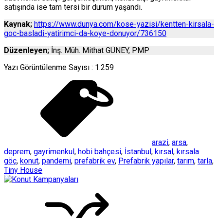
satışında ise tam tersi bir durum yaşandı.
Kaynak;
https://www.dunya.com/kose-yazisi/kentten-kirsala-
goc-basladi-yatirimci-da-koye-donuyor/736150
Düzenleyen;
İnş. Müh. Mithat GÜNEY, PMP
Yazı Görüntülenme Sayısı :
1.259
arazi
,
arsa
,
deprem
,
gayrimenkul
,
hobi bahçesi
,
İstanbul
,
kırsal
,
kırsala
göç
,
konut
,
pandemi
,
prefabrik ev
,
Prefabrik yapılar
,
tarım
,
tarla
,
Tiny House