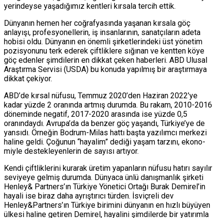
yerindeyse yaşa­dığımız kentleri kırsala tercih ettik.
Dünyanın hemen her coğrafyasında yaşanan kırsa­la göç
anlayışı, profesyonelle­rin, iş insanlarının, sanatçıla­rın adeta
hobisi oldu. Dünya­nın en önemli şirketlerindeki üst yönetim
pozisyonunu terk ederek çiftliklere sığınan ve kentten köye
göç edenler şim­dilerin en dikkat çeken ha­berleri. ABD Ulusal
Araştır­ma Servisi (USDA) bu konuda yapılmış bir araştırmaya
dik­kat çekiyor.
ABD’de kırsal nü­fusu, Temmuz 2020’den Ha­ziran 2022’ye
kadar yüzde 2 oranında artmış durumda. Bu rakam, 2010-2016
dönemin­de negatif, 2017-2020 arasın­da ise yüzde 0,5
oranındaydı. Avrupa’da da benzer göç ya­şandı, Türkiye’ye de
yansıdı. Örneğin Bodrum-Milas hattı başta yazılımcı merkezi
hali­ne geldi. Çoğunun “hayalim” dediği yaşam tarzını, ekono­
miyle destekleyenlerin de sa­yısı artıyor.
Kendi çiftlikleri­ni kurarak üretim yapanların nüfusu hatırı sayılır
seviye­ye gelmiş durumda. Dünya­ca ünlü danışmanlık şirketi
Henley& Partners’ın Türkiye Yönetici Ortağı Burak Demi­rel’in
hayali ise biraz daha ay­rıştırıcı türden. İsviçreli dev
Henley&Partners’ın Türki­ye birimini dünyanın en hızlı büyüyen
ülkesi haline getiren Demirel, hayalini şimdilerde bir yatırımla