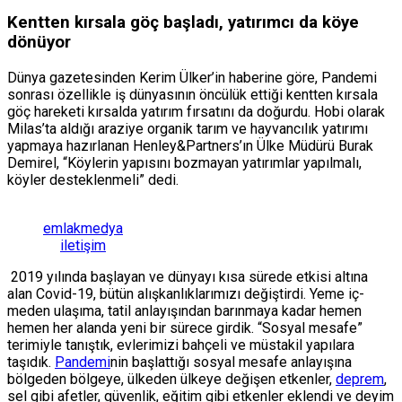
Kentten kırsala göç başladı, yatırımcı da köye
dönüyor
Dünya gazetesinden Kerim Ülker’in haberine göre, Pandemi
sonrası özellikle iş dünyasının öncülük ettiği kentten kırsala
göç hareketi kırsalda yatırım fırsatını da doğurdu. Hobi olarak
Milas’ta aldığı araziye organik tarım ve hayvancılık yatırımı
yapmaya hazırlanan Henley&Partners’ın Ülke Müdürü Burak
Demirel, “Köylerin yapısını bozmayan yatırımlar yapılmalı,
köyler desteklenmeli” dedi.
emlakmedya
iletişim
2019 yılında başlayan ve dünyayı kısa süre­de etkisi altına
alan Covid-19, bütün alışkanlık­larımızı değiştirdi. Yeme iç­
meden ulaşıma, tatil anlayı­şından barınmaya kadar he­men
hemen her alanda yeni bir sürece girdik. “Sosyal me­safe”
terimiyle tanıştık, evle­rimizi bahçeli ve müstakil ya­pılara
taşıdık.
Pandemi
nin başlattığı sosyal mesafe anla­yışına
bölgeden bölgeye, ülke­den ülkeye değişen etkenler,
deprem
,
sel gibi afetler, güven­lik, eğitim gibi etkenler eklen­di ve deyim