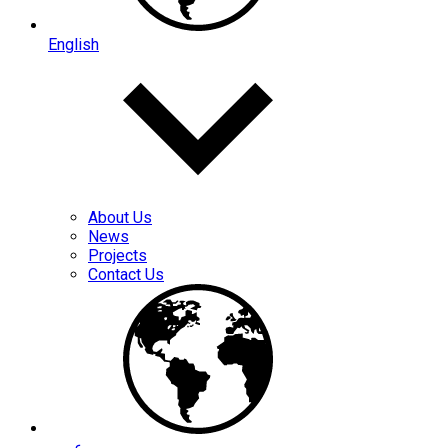
English
About Us
News
Projects
Contact Us
عربي