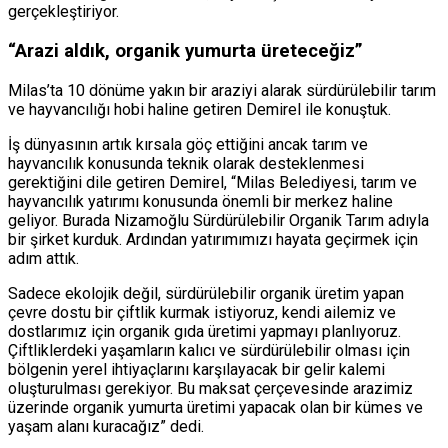
gerçekleştiriyor.
“Arazi aldık, organik yumurta üreteceğiz”
Milas’ta 10 dönüme yakın bir araziyi alarak sürdürüle­bilir tarım
ve hayvancılığı ho­bi haline getiren Demirel ile konuştuk.
İş dünyasının artık kırsala göç ettiğini ancak ta­rım ve
hayvancılık konusunda teknik olarak desteklenmesi
gerektiğini dile getiren Demi­rel, “Milas Belediyesi, tarım ve
hayvancılık yatırımı konu­sunda önemli bir merkez ha­line
geliyor. Burada Nizamoğ­lu Sürdürülebilir Organik Ta­rım adıyla
bir şirket kurduk. Ardından yatırımımızı hayata geçirmek için
adım attık.
Sa­dece ekolojik değil, sürdürü­lebilir organik üretim yapan
çevre dostu bir çiftlik kurmak istiyoruz, kendi ailemiz ve
dostlarımız için organik gıda üretimi yapmayı planlıyoruz.
Çiftliklerdeki yaşamların ka­lıcı ve sürdürülebilir olması için
bölgenin yerel ihtiyaçla­rını karşılayacak bir gelir ka­lemi
oluşturulması gerekiyor. Bu maksat çerçevesinde ara­zimiz
üzerinde organik yu­murta üretimi yapacak olan bir kümes ve
yaşam alanı ku­racağız” dedi.