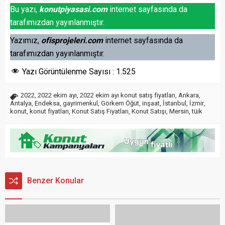
Bu yazı,
konutpiyasasi.com
internet sayfasında da
tarafımızdan yayınlanmıştır.
Yazımız,
ofisprojeleri.com
internet sayfasında da
tarafımızdan yayınlanmıştır.
Yazı Görüntülenme Sayısı :
1.525
2022
,
2022 ekim ayı
,
2022 ekim ayı konut satış fiyatları
,
Ankara
,
Antalya
,
Endeksa
,
gayrimenkul
,
Görkem Öğüt
,
inşaat
,
İstanbul
,
İzmir
,
konut
,
konut fiyatları
,
Konut Satış Fiyatları
,
Konut Satışı
,
Mersin
,
tüik
Benzer Konular