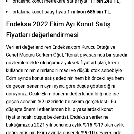
ortalama konut metrekare satış fiyatı
11 bin 240 TL,
ortalama konut satış fiyatı
1 milyon 686 bin TL
.
Endeksa 2022 Ekim Ayı Konut Satış
Fiyatları değerlendirmesi
Verileri değerlendiren Endeksa.com Kurucu Ortağı ve
Genel Müdürü Görkem Öğüt, “Konut piyasasında bir süredir
gözlemlemekte olduğumuz yüksek fiyat artışları, kredi
kullandırımının sınırlandırılması ve düşük stok sebebiyle
Ekim ayında konut satış adedinin hem bir önceki aya hem
de geçen senenin aynı ayına göre düşüş gösterdiğini
görüyoruz. Ocak-Ekim dönemi değerlendirildiğinde ise
geçen senenin
%7
üzerinde bir rakam gerçekleşti. Bu
düşüşte önemli etkenlerden biri piyasalardaki konut
fiyatlarındaki düşüş beklentisi. Endeksa verilerine
baktığımızda 2021 yılı sonunda aylık
%16-%17
olan aylık
değer artışının Ekim ayında düşerek
%9-10
seviyesinde