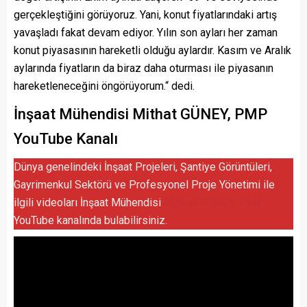
gerçekleştiğini görüyoruz. Yani, konut fiyatlarındaki artış
yavaşladı fakat devam ediyor. Yılın son ayları her zaman
konut piyasasının hareketli olduğu aylardır. Kasım ve Aralık
aylarında fiyatların da biraz daha oturması ile piyasanın
hareketleneceğini öngörüyorum.“ dedi.
İnşaat Mühendisi Mithat GÜNEY, PMP
YouTube Kanalı
Dünya genelindeki İnşaat Projeleri, Şantiye Görüntüleri,
Gayrimenkul Sektörü ve Profesyonel Proje Yönetimi ile
ilgili videoları İnşaat Mühendisi
Mithat GÜNEY, PMP
YouTube kanalında bulabilirsiniz.