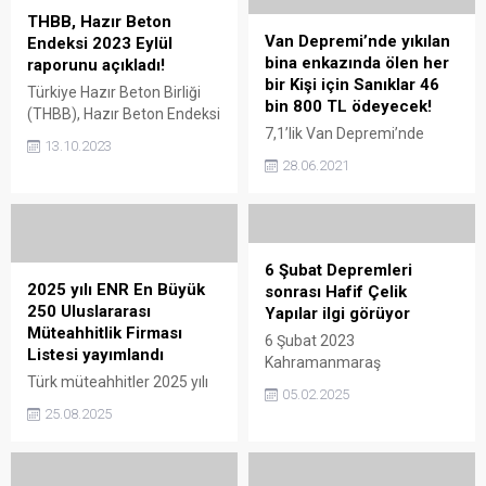
THBB, Hazır Beton
Van Depremi’nde yıkılan
Endeksi 2023 Eylül
bina enkazında ölen her
raporunu açıkladı!
bir Kişi için Sanıklar 46
Türkiye Hazır Beton Birliği
bin 800 TL ödeyecek!
(THBB), Hazır Beton Endeksi
7,1’lik Van Depremi’nde
2023 Eylül raporunu
13.10.2023
yıkılan bina enkazında 10
yayınladı. Buna göre İnşaat
28.06.2021
kişinin can verdiği Işık
Son 5 Aydır iyi performans
Apartmanı’yla ilgili davanın
gösteriyor. THBB, Hazır
10’uncu yılında karar çıktı.
Beton Endeksi 2023 Eylül
Karara göre Sanıklara her bir
Raporunu yayınladı Türkiye
ölen kişi için 46 bin 800’er
Hazır Beton Birliği (THBB)
6 Şubat Depremleri
lira adli para cezası verildi.
her ay açıkladığı Hazır Beton
2025 yılı ENR En Büyük
sonrası Hafif Çelik
Van Depremi’nde yıkılan
Endeksi ile Türkiye’de inşaat
250 Uluslararası
Yapılar ilgi görüyor
bina ile ilgili davada karar
sektörü ve bağlantılı imalat
Müteahhitlik Firması
6 Şubat 2023
çıktı. 23 Ekim 2011 yılında
ve hizmet sektörlerindeki...
Listesi yayımlandı
Kahramanmaraş
meydana gelen 7,1’lik...
Türk müteahhitler 2025 yılı
Depremleri sonrası bölgede
05.02.2025
ENR En Büyük 250
Hafif Çelik Yapılar ve Ahşap
25.08.2025
Uluslararası Müteahhitlik
Yapılar ilgi görüyor.
Firması sıralamasında 45
Betonarme Yapılara kıyasla
firmayla dünya ikincisi oldu.
bölgede Hafif Çelik Yapılar