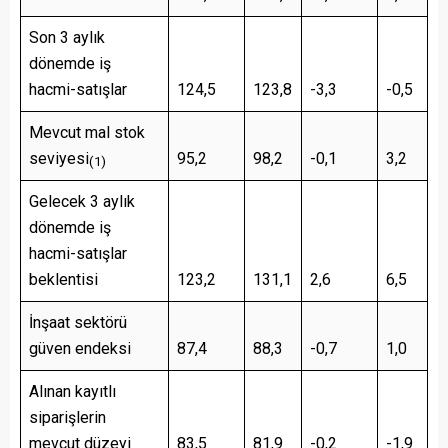
Son 3 aylık
dönemde iş
hacmi-satışlar
124,5
123,8
-3,3
-0,5
Mevcut mal stok
seviyesi
95,2
98,2
-0,1
3,2
(1)
Gelecek 3 aylık
dönemde iş
hacmi-satışlar
beklentisi
123,2
131,1
2,6
6,5
İnşaat sektörü
güven endeksi
87,4
88,3
-0,7
1,0
Alınan kayıtlı
siparişlerin
mevcut düzeyi
83,5
81,9
-0,2
-1,9