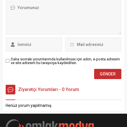
kesilecek Çanakkale‘nin
ediyor! İnşaat
Bozcaada ilçesinde kaçak
maliyetlerindeki artışın
konaklamanın önüne
devam etmesi ile yükselen
geçmek için belediyenin
ev fiyatları hız kesmeden
mart ayı olağan meclis
artışını sürdürüyor. Sektör
toplantısında alınan karar
temsilcileri maliyetler
doğrultusunda;...
sebebiyle bu atışın devam
edeceğini, tüketicilerin...
Daha sonraki yorumlarımda kullanılması için adım, e-posta adresim
ve site adresim bu tarayıcıya kaydedilsin.
Ziyaretçi Yorumları - 0 Yorum
Henüz yorum yapılmamış.