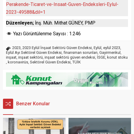
Perakende-Ticaret-ve-Insaat-Guven-Endeksleri-Eylul-
2023-49588&dil=1
Düzenleyen;
İnş. Müh. Mithat GÜNEY, PMP
Yazı Görüntülenme Sayısı :
1.246
2023
,
2023 Eylül İnşaat Sektörü Güven Endeksi
,
Eylül
,
eylül 2023
,
Eylül Ayı Sektörel Güven Endeksi
,
finansman sorunları
,
Gayirmenkul
,
inşaat
,
inşaat sektörü
,
inşaat sektörü güven endeksi
,
İSGE
,
konut stoku
,
koronavirüs
,
Sektörel Güven Endeksi
,
TÜİK
Benzer Konular