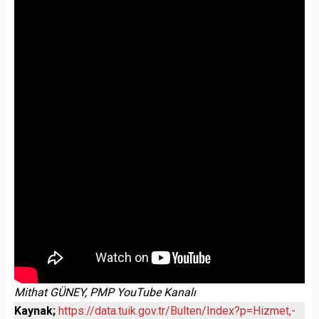
Mithat GÜNEY, PMP YouTube Kanalı
Kaynak;
https://data.tuik.gov.tr/Bulten/Index?p=Hizmet,-