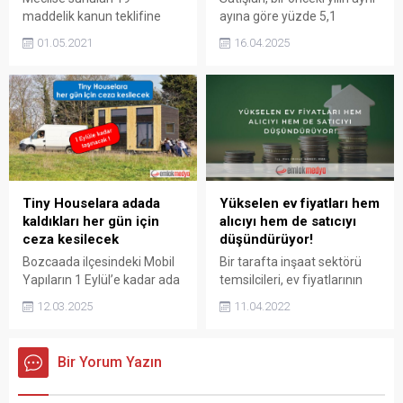
maddelik kanun teklifine
ayına göre yüzde 5,1
göre Konkordato kurumu
artarken, Yabancıya konut
01.05.2021
16.04.2025
daha işlevsel hale
satışı da yüzde 11,5 azaldı.
getirilecek. Emlak Vergisi
2025 Mart Konut Satışları
borcu bulunan gayrimenkul
110 bin 795 oldu Türkiye
devredilemeyecek. Emlak
İstatistik Kurumu (TÜİK)
Vergisi borcu bulunan bina
2025 Mart Konut Satışı
veya arazi
İstatistiklerine göre, 2025
devredilemeyecek Meclise
Mart konut satışları bir
sunulan 19 maddelik kanun
önceki yılın aynı ayına göre
teklifine göre Emlak Vergisi
yüzde...
Tiny Houselara adada
Yükselen ev fiyatları hem
borcu bulunan bina veya
kaldıkları her gün için
alıcıyı hem de satıcıyı
arazi şeklinde gayrimenkul
ceza kesilecek
düşündürüyor!
devredilemeyecek. Türkiye
Bozcaada ilçesindeki Mobil
Bir tarafta inşaat sektörü
Büyük Millet Meclisi (TBMM)
Yapıların 1 Eylül’e kadar ada
temsilcileri, ev fiyatlarının
Başkanlığı’na...
dışına taşınması talep edildi.
artan maliyetler yüzünden
12.03.2025
11.04.2022
Zira Tiny Houselara adada
yükseldiğini ifade ediyor. Öte
kaldıkları her gün için ayrı
yandan tüketiciler, yükselen
ceza kesilecek. Tiny
ev fiyatları yüzünden konuta
Bir Yorum Yazın
Houselara adada kaldıkları
ulaşmakta zorlanıyor. Konut
her gün için ayrı ceza
fiyatlarındaki artış devam