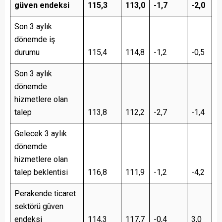
güven endeksi
115,3
113,0
-1,7
-2,0
Son 3 aylık
dönemde iş
durumu
115,4
114,8
-1,2
-0,5
Son 3 aylık
dönemde
hizmetlere olan
talep
113,8
112,2
-2,7
-1,4
Gelecek 3 aylık
dönemde
hizmetlere olan
talep beklentisi
116,8
111,9
-1,2
-4,2
Perakende ticaret
sektörü güven
endeksi
114,3
117,7
-0,4
3,0