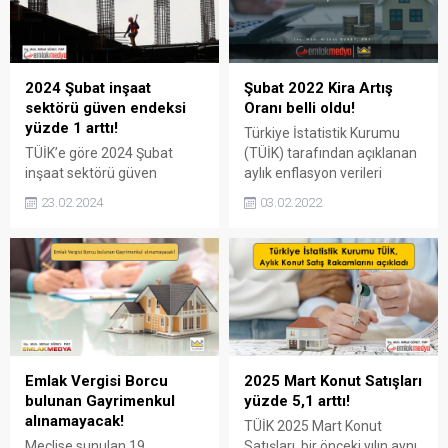
2024 Şubat inşaat
Şubat 2022 Kira Artış
sektörü güven endeksi
Oranı belli oldu!
yüzde 1 arttı!
Türkiye İstatistik Kurumu
TÜİK’e göre 2024 Şubat
(TÜİK) tarafından açıklanan
inşaat sektörü güven
aylık enflasyon verileri
endeksi yükseldi. Zira 2024
doğrultusunda konutlarda
23.02.2024
03.02.2022
Şubat İSGE yüzde 1 artarak,
uygulanacak Şubat 2022
91,8 oldu. 2024 Şubat inşaat
kira artış oranı belli oldu.
sektörü güven endeksi,
Tüketici Fiyat Endeksi
yüzde 1 artarak 91,8 oldu.
(TÜFE) Ocak 2022’de yıllık
Türkiye İstatistik
yüzde 48,69 arttı! Türkiye
Kurumu (TÜİK) tarafından
İstatistik Kurumu (TÜİK)
açıklanan 2024 Şubat inşaat
verilerine göre Ocak
sektörü güven endeksi
2022’de, Tüketici Fiyat
yükseldi. Zira bu istatistiki
Endeksi (TÜFE) yıllık yüzde
Emlak Vergisi Borcu
2025 Mart Konut Satışları
verilere göre, Şubat ayı
48,69 arttı. TÜFE artışı aylık
bulunan Gayrimenkul
yüzde 5,1 arttı!
İSGE, 2024 Ocak...
bazda yüzde...
alınamayacak!
TÜİK 2025 Mart Konut
Meclise sunulan 19
Satışları, bir önceki yılın aynı