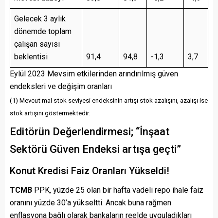
Gelecek 3 aylık
dönemde toplam
çalışan sayısı
beklentisi
91,4
94,8
-1,3
3,7
Eylül 2023 Mevsim etkilerinden arındırılmış güven
endeksleri ve değişim oranları
(1) Mevcut mal stok seviyesi endeksinin artışı stok azalışını, azalışı ise
stok artışını göstermektedir.
Editörün Değerlendirmesi; “İnşaat
Sektörü Güven Endeksi artışa geçti”
Konut Kredisi Faiz Oranları Yükseldi!
TCMB
PPK, yüzde 25 olan bir hafta vadeli repo ihale faiz
oranını yüzde 30’a yükseltti. Ancak buna rağmen
enflasyona bağlı olarak bankaların reelde uyguladıkları