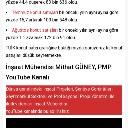
yüzde 44,4 düşerek 83 bin 636 oldu.
Temmuz konut satışları
bir önceki yılın aynı ayına göre
yüzde 16,7 artarak 109 bin 548 oldu.
Ağustos konut satışları
bir önceki yılın aynı ayına göre
yüzde 1,1 azalarak 122 bin 91 oldu.
TÜİK konut satış grafiğine baktığımızda görüyoruz ki, konut
satışları düşük seyretmekte.
İnşaat Mühendisi Mithat GÜNEY, PMP
YouTube Kanalı
Dünya genelindeki İnşaat Projeleri, Şantiye Görüntüleri,
Gayrimenkul Sektörü ve Profesyonel Proje Yönetimi ile
ilgili videoları İnşaat Mühendisi
Mithat GÜNEY, PMP
YouTube kanalında bulabilirsiniz.