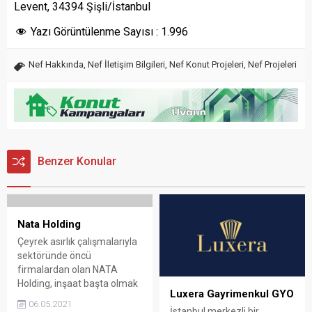
Levent, 34394 Şişli/İstanbul
Yazı Görüntülenme Sayısı :
1.996
Nef Hakkında
,
Nef İletişim Bilgileri
,
Nef Konut Projeleri
,
Nef Projeleri
Benzer Konular
Nata Holding
Çeyrek asırlık çalışmalarıyla
sektöründe öncü
firmalardan olan NATA
Holding, inşaat başta olmak
Luxera Gayrimenkul GYO
üzere, beton boru, enerji,
06.05.2021
İstanbul merkezli bir
proje geliştirme, madencilik,