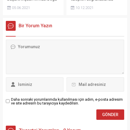
çalışmaktadır. Çanakkale’de
hastaneler, alışveriş
Yapı güvenli ve müşteri
hareket ederek, kaliteli ve
hayata geçirdiği başarılı
merkezleri gibi birçok...
05.06.2021
10.12.2021
memnuniyetini benimseyen
güvenilir yapılar inşa
projeler ile adından sıkça
yapısıyla çalışmalarını
etmektedir. Şirket eşsiz
söz ettirmektedir. Erdemir
sürdürüyor. Doğu Yapı
hayata geçirdiği projeler ile
İnşaat...
Bir Yorum Yazın
Hakkında Sektörel başarıları
eşsiz yatırım fırsatlarına da
ile adından sıkça söz ettiren
hayat vermektedir. Dura
Doğu Yapı, 35 yıllık tecrübesi
Yapı Hakkında İnşaat ve
ile faaliyetlerini
gayrimenkul sektörü
sürdürmektedir. Bugüne
içerisinde birçok başarılı
kadar binlerce görüşme
proje ile dikkat çeken Dura
gerçekleştiren, onlarca
Yapı, kaliteli çalışmalarıyla
çalışmayı başarılı...
güven veren...
Daha sonraki yorumlarımda kullanılması için adım, e-posta adresim
ve site adresim bu tarayıcıya kaydedilsin.