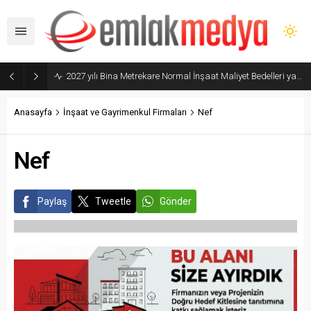
2027 yılı Bina Metrekare Normal İnşaat Maliyet Bedelleri yayımlandı
Anasayfa
İnşaat ve Gayrimenkul Firmaları
Nef
Nef
Paylaş
Tweetle
Gönder