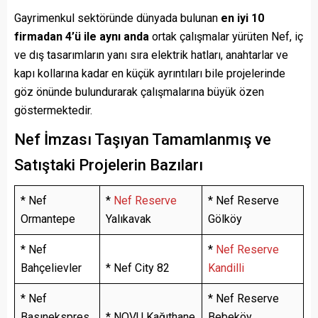
Gayrimenkul sektöründe dünyada bulunan
en iyi 10
firmadan 4’ü ile aynı anda
ortak çalışmalar yürüten Nef, iç
ve dış tasarımların yanı sıra elektrik hatları, anahtarlar ve
kapı kollarına kadar en küçük ayrıntıları bile projelerinde
göz önünde bulundurarak çalışmalarına büyük özen
göstermektedir.
Nef İmzası Taşıyan Tamamlanmış ve
Satıştaki Projelerin Bazıları
* Nef
*
Nef Reserve
* Nef Reserve
Ormantepe
Yalıkavak
Gölköy
* Nef
*
Nef Reserve
Bahçelievler
* Nef City 82
Kandilli
* Nef
* Nef Reserve
Basınekspres
* NOVU Kağıthane
Bebeköy