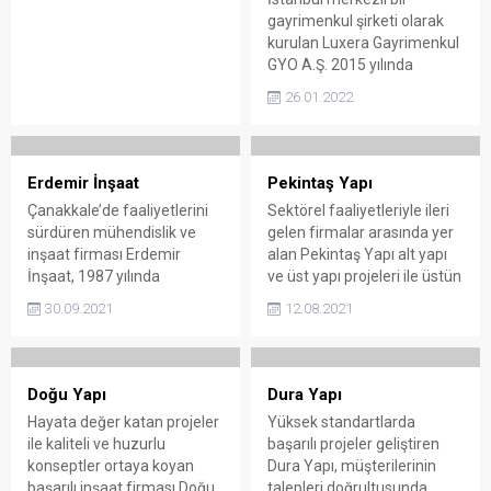
gayrimenkul şirketi olarak
gayrimenkul yatırım, turizm
kurulan Luxera Gayrimenkul
ve prefabrike imalatlar gibi
GYO A.Ş. 2015 yılında
çeşitli sektörlerde
faaliyetlerine başlamıştır.
faaliyetlerini
26.01.2022
Lüks konut ve ticari alanları
sürdürmektedir. Alanında
ulaşılabilir bir şekilde inşa
öncü bir firma olan Nata
etmek amacıyla sektörde
Holding kaliteli ve güven
hareket etmektedir. Luxera
veren çalışmalarını
Erdemir İnşaat
Pekintaş Yapı
Gayrimenkul GYO Hakkında
sürdürmektedir. Dünyanın
Çanakkale’de faaliyetlerini
Sektörel faaliyetleriyle ileri
LUXERA markasıyla
en büyük ilk 250 inşaat
sürdüren mühendislik ve
gelen firmalar arasında yer
faaliyetlerini sürdüren
firması...
inşaat firması Erdemir
alan Pekintaş Yapı alt yapı
Luxera Gayrimenkul GYO
İnşaat, 1987 yılında
ve üst yapı projeleri ile üstün
A.Ş. 2015 yılında
kurulmuştur. İki kardeşin
çalışmalar
kurulmuştur. İstanbul
30.09.2021
12.08.2021
ortaklığı ile yönetilen şirket,
gerçekleştirmektedir.
merkezli bir gayrimenkul
kaliteli ve vizyoner
Pekintaş Yapı Hakkında
şirketi olarak...
çalışmalarıyla dikkat
Deneyim sahibi başarılı
çekmektedir. Erdemir İnşaat
firma kompleks projeler ile
Doğu Yapı
Dura Yapı
Hakkında 1987 yılında
kaliteli bir çalışma anlayışını
Hayata değer katan projeler
Yüksek standartlarda
faaliyetlerine başlayan
birleştirmiştir. Pekintaş Yapı
ile kaliteli ve huzurlu
başarılı projeler geliştiren
Erdemir İnşaat, mühendislik
konut projeleri, ofis projeleri
konseptler ortaya koyan
Dura Yapı, müşterilerinin
ve inşaat alanında
gibi projelerin yanı sıra
başarılı inşaat firması Doğu
talepleri doğrultusunda