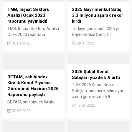
TMB, İnşaat Sektörü
2025 Gayrimenkul Satışı
Analizi Ocak 2023
3,3 milyonu aşarak rekor
raporunu yayınladı!
kırdı
TMB, İnşaat Sektörü Analizi
Türkiye genelinde 2025 yılı
Ocak 2023 raporunu
Gayrimenkul Satışı bir
yayınladı. Buna göre
önceki yıla göre yüzde 8,7
16.01.2023
09.01.2026
kalkınma hedeflerinin
artışla 3,3 milyonu aşarak
sürmesi için inşaat sektörü
rekor kırdı. 2025
güçlendirilmeli. İnşaat
Gayrimenkul Satışı 3,3
Sektörü Analizi Ocak 2023
milyonu aşarak rekor kırdı
raporu özeti Türkiye
Türkiye genelinde 2025 yılı
2026 Şubat Konut
Müteahhitler Birliği’nin
Gayrimenkul Satışı 3 milyon
BETAM, sahibindex
Satışları yüzde 5.9 arttı
(TMB) 2022 yılının son
332 bin 994 adet oldu. Aynı
Kiralık Konut Piyasası
TÜİK 2026 Şubat Konut
çeyrek dönemine ilişkin
şekilde elde edilen tapu
Görünümü Haziran 2025
Satışları, bir önceki yılın aynı
İnşaat Sektörü Analizi Ocak
harcı geliri 168 milyar lirayı
Raporunu paylaştı
ayına göre yüzde 5,9
2023 Raporu’nda, yurt içinde
aştı....
BETAM, sahibindex Kiralık
artarken, Yabancıya konut
daralan inşaat sektörünün
13.03.2026
Konut Piyasası Görünümü
satışı da yüzde 2,9 düştü.
30.06.2025
son derece zor bir
Haziran 2025 Raporunu
2026 Şubat Konut Satışları
süreçten...
paylaştı. Buna göre cari kira
124 bin 549 oldu Türkiye
fiyatlarında yıllık bazda
İstatistik Kurumu (TÜİK)
düşüş devam ediyor.