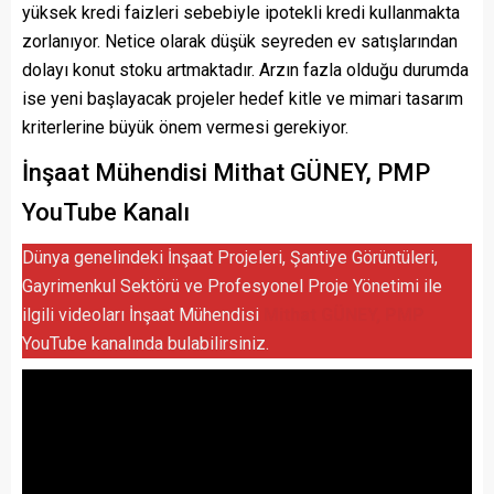
yüksek kredi faizleri sebebiyle ipotekli kredi kullanmakta
zorlanıyor. Netice olarak düşük seyreden ev satışlarından
dolayı konut stoku artmaktadır. Arzın fazla olduğu durumda
ise yeni başlayacak projeler hedef kitle ve mimari tasarım
kriterlerine büyük önem vermesi gerekiyor.
İnşaat Mühendisi Mithat GÜNEY, PMP
YouTube Kanalı
Dünya genelindeki İnşaat Projeleri, Şantiye Görüntüleri,
Gayrimenkul Sektörü ve Profesyonel Proje Yönetimi ile
ilgili videoları İnşaat Mühendisi
Mithat GÜNEY, PMP
YouTube kanalında bulabilirsiniz.