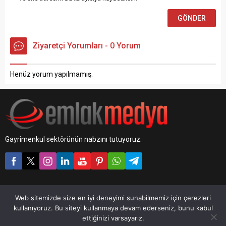
Ziyaretçi Yorumları - 0 Yorum
Henüz yorum yapılmamış.
Gayrimenkul sektörünün nabzını tutuyoruz.
Web sitemizde size en iyi deneyimi sunabilmemiz için çerezleri
EmlakMedya © 2026
kullanıyoruz. Bu siteyi kullanmaya devam ederseniz, bunu kabul
Sitemizde yayınlanan her türlü ses, görüntü, yazı içeren bilgi ve belge,
ettiğinizi varsayarız.
ticari marka ve her tür fikri mülkiyet hakkı ilgili kurum ve kuruluşlara