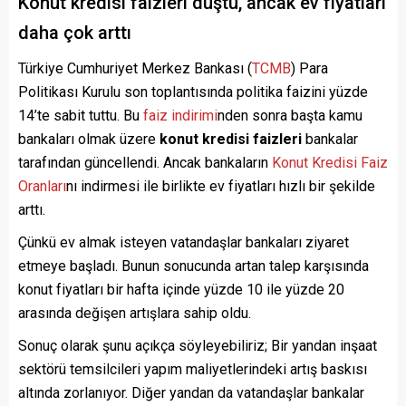
Konut kredisi faizleri düştü, ancak ev fiyatları
daha çok arttı
Türkiye Cumhuriyet Merkez Bankası (
TCMB
) Para
Politikası Kurulu son toplantısında politika faizini yüzde
14’te sabit tuttu. Bu
faiz indirimi
nden sonra başta kamu
bankaları olmak üzere
konut kredisi faizleri
bankalar
tarafından güncellendi. Ancak bankaların
Konut Kredisi Faiz
Oranları
nı indirmesi ile birlikte ev fiyatları hızlı bir şekilde
arttı.
Çünkü ev almak isteyen vatandaşlar bankaları ziyaret
etmeye başladı. Bunun sonucunda artan talep karşısında
konut fiyatları bir hafta içinde yüzde 10 ile yüzde 20
arasında değişen artışlara sahip oldu.
Sonuç olarak şunu açıkça söyleyebiliriz; Bir yandan inşaat
sektörü temsilcileri yapım maliyetlerindeki artış baskısı
altında zorlanıyor. Diğer yandan da vatandaşlar bankalar