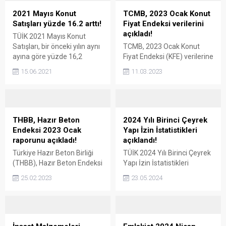
2021 Mayıs Konut
TCMB, 2023 Ocak Konut
Satışları yüzde 16.2 arttı!
Fiyat Endeksi verilerini
açıkladı!
TÜİK 2021 Mayıs Konut
Satışları, bir önceki yılın aynı
TCMB, 2023 Ocak Konut
ayına göre yüzde 16,2
Fiyat Endeksi (KFE) verilerine
artarken, Yabancıya konut
göre Türkiye genelinde Ocak
15.06.2021
11.03.2023
satışı da yüzde 106,5 arttı.
ayında konut fiyatları yıllık
Bu veriler eşliğinde konut
bazda nominal olarak yüzde
satışlarının arttığını
153,1 artmış. Merkez
söyleyebilir miyiz? 2021
Bankası, 2023 Ocak Konut
Mayıs konut satışları 59 bin
Fiyat Endeksi verilerini
THBB, Hazır Beton
2024 Yılı Birinci Çeyrek
166 oldu Türkiye İstatistik
açıkladı Türkiye Cumhuriyet
Endeksi 2023 Ocak
Yapı İzin İstatistikleri
Kurumu (TÜİK) 2021 yılı
Merkez Bankası (TCMB),
raporunu açıkladı!
açıklandı!
Mayıs ayı Konut Satışı
Türkiye konut piyasasındaki
Türkiye Hazır Beton Birliği
TÜİK 2024 Yılı Birinci Çeyrek
İstatistiklerine göre, 2021...
fiyatların değişimlerinin
(THBB), Hazır Beton Endeksi
Yapı İzin İstatistikleri
takip edilmesi amacıyla
2023 Ocak raporunu
verilerini yayınladı. Buna
oluşturulan Konut Fiyat
25.02.2023
23.05.2024
yayınladı. Endekslerin geçen
göre, Ocak-Mart döneminde
Endeksi (KFE) verilerini...
yıla kıyasla benzer oranlarda
Yapı Ruhsatı verilen bina
yükselmiş görünmeleri,
sayısı yüzde 19,9 arttı. Peki,
sektörün yeni yıla kötü
inşaat sektörü yakın
başlamadığını
gelecekte hareketlenecek