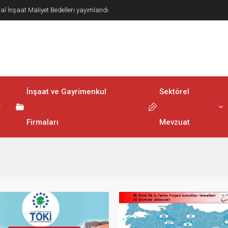
lerinin Elektronik Ortamda Teslimi Ve Yönetilmesi
ndı
İnşaat ve Gayrimenkul
Sektörel
Firmaları
Mevzuat