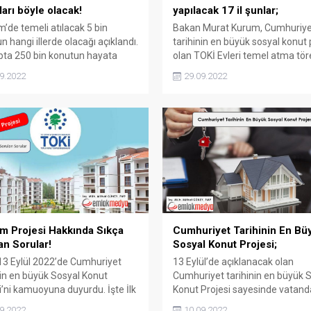
ları böyle olacak!
yapılacak 17 il şunlar;
m’de temeli atılacak 5 bin
Bakan Murat Kurum, Cumhuriye
n hangi illerde olacağı açıklandı.
tarihinin en büyük sosyal konut 
apta 250 bin konutun hayata
olan TOKİ Evleri temel atma tör
ği projede ilk yapılacak Sosyal
Ekim ayında başlayacağını duyu
9.2022
29.09.2022
arın Mimari detayları belli oldu.
İşte 25 Ekim 2022’de TOKİ teme
pılacak Sosyal Konutların Mimari
atma töreninin yapılacağı o 17 il
arı belli oldu Cumhurbaşkanı
Evleri temel atma töreni Ekim a
n’ın detaylarını
başlayacak Çevre, Şehircilik ve İ
dığı Cumhuriyet tarihinin en
Değişikliği Bakanı Murat Kurum,
sosyal konut projesinde
Cumhuriyet tarihinin...
u sayısı 5 milyona yaklaştı. 25...
vim Projesi Hakkında Sıkça
Cumhuriyet Tarihinin En Bü
an Sorular!
Sosyal Konut Projesi;
13 Eylül 2022’de Cumhuriyet
13 Eylül’de açıklanacak olan
nin en büyük Sosyal Konut
Cumhuriyet tarihinin en büyük 
i’ni kamuoyuna duyurdu. İşte İlk
Konut Projesi sayesinde vatand
rojesi hakkında sıkça sorulan
uygun fiyata ev sahibi olabilecek
9.2022
10.09.2022