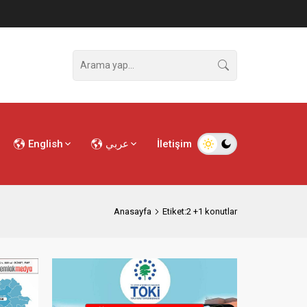
English
عربي
İletişim
Anasayfa
Etiket:2 +1 konutlar