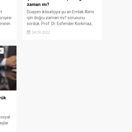
zaman mı?
t
Duayen iktisatçıya şu an Emlak Alımı
projesi
için doğru zaman mı? sorusunu
eninin
sorduk. Prof. Dr. Esfender Korkmaz,
rdu.
TOKİ projesinden de dahil konut
24.09.2022
l
alınmalı mı sorusuna yanıt verdi;
; TOKİ
Emlak Alımı için doğru zaman mı?
yında
Duayen iktisatçıya şu an Emlak Alımı
klim
için doğru zaman mı? sorusunu
sorduk. Prof. Dr. Esfender Korkmaz,
TOKİ projesinden...
yük
Sosyal
aşlar
. İşte