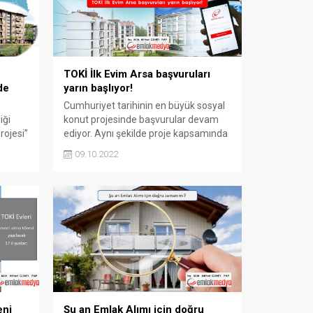
TOKİ İlk Evim Arsa başvuruları
de
yarın başlıyor!
Cumhuriyet tarihinin en büyük sosyal
iği
konut projesinde başvurular devam
Projesi”
ediyor. Aynı şekilde proje kapsamında
n
TOKİ İlk Evim Arsa ve İlk İşyerim
09.10.2022
nü
başvuruları yarın başlıyor. TOKİ İlk
İş Yerim
Evim Arsa başvuruları yarın başlıyor
cak
Cumhuriyet tarihinin en büyük sosyal
 Çevre,
konut projesinde başvurular devam
kanı
ediyor. Aynı şekilde proje kapsamında
TOKİ İlk Evim Arsa başvuruları...
eni
Şu an Emlak Alımı için doğru