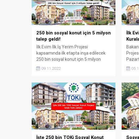
250 bin sosyal konut için 5 milyon
İlk Ev
talep geldi!
Kurala
İlk Evim İlk İş Yerim Projesi
Bakan 
kapsamında ilk etapta inşa edilecek
Projes
250 bin sosyal konut için 5 milyon
Pazart
talep geldi. 250 bin sosyal konut için 5
çekilec
09.11.2022
05.1
milyon talep geldi İlk Evim İlk İş Yerim
İlk İş 
Projesi kapsamında ilk etapta inşa
Kasımd
edilecek 250 bin sosyal konut için 5
Şehirci
milyon talep geldi. Hürriyet’ten...
Murat
Kents
Töreni’
İşte 250 bin TOKi Sosyal Konut
Sosya