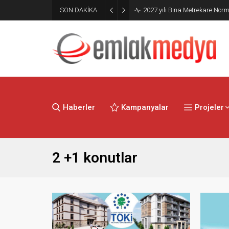
Mimarlık Ve Mühendislik Proje
SON DAKİKA
Hakkında Yönetmelik yayımla
Haberler
Kampanyalar
Projeler
2 +1 konutlar