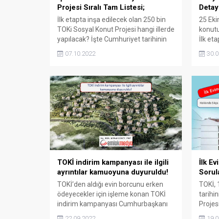
Projesi Sıralı Tam Listesi;
Detay
İlk etapta inşa edilecek olan 250 bin
25 Eki
TOKi Sosyal Konut Projesi hangi illerde
konutu
yapılacak? İşte Cumhuriyet tarihinin
İlk et
en büyük sosyal konut projesinin il il
geçece
07.10.2022
30.0
sıralı tam listesi; 250 bin TOKi Sosyal
Konutl
Konut Projesi sıralı tam listesi İlk
İlk ya
etapta inşa edilecek olan 250 bin TOKi
detayl
Sosyal Konut Projesi hangi illerde
Erdoğa
yapılacak?...
açıkla
büyük 
başvur
TOKİ indirim kampanyası ile ilgili
İlk E
ayrıntılar kamuoyuna duyuruldu!
Sorul
TOKİ’den aldığı evin borcunu erken
TOKİ, 
ödeyecekler için işleme konan TOKİ
tarihi
indirim kampanyası Cumhurbaşkanı
Projes
Erdoğan tarafından kamuoyuna
Evim P
22.09.2022
19.0