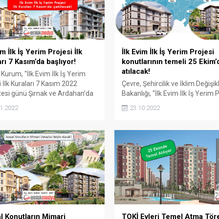
im İlk İş Yerim Projesi İlk
İlk Evim İlk İş Yerim Projesi
rı 7 Kasım’da başlıyor!
konutlarının temeli 25 Ekim’
atılacak!
Kurum, “İlk Evim İlk İş Yerim
i İlk Kuraları 7 Kasım 2022
Çevre, Şehircilik ve İklim Değişikl
esi günü Şırnak ve Ardahan’da
Bakanlığı, “İlk Evim İlk İş Yerim 
ek.” İşte kura takvimi; İlk Evim
kapsamındaki 5 bin 615 konutu
1.2022
23.10.2022
Yerim Projesi İlk Kuraları 7
temelinin 25 Ekim 2022 Salı gü
a çekilmeye başlayacak Çevre,
atılacağını bildirdi. “İlk Evim İlk 
lik ve İklim Değişikliği Bakanı
Projesi” temeli 25 Ekim’de atıla
 Kurum, Beyoğlu Okmeydanı
Fırat Taşdemir’in haberine göre
el Dönüşüm Projesi Temel Atma
Şehircilik ve İklim Değişikliği Ba
nde...
Murat Kurum, “İlk Evim İlk...
l Konutların Mimari
TOKİ Evleri Temel Atma Tör