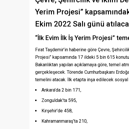
Yerim Projesi” kapsamındak
Ekim 2022 Salı günü atılacağ
“İlk Evim İlk İş Yerim Projesi” tem
Fırat Taşdemir’in haberine göre Çevre, Şehircili
Projesi” kapsamında 17 ildeki 5 bin 615 konut
Bakanlıktan yapılan açıklamaya göre, temel atma t
gerçekleşecek. Törende Cumhurbaşkanı Erdoğan, 
temelini atacak. İlk etapta inşa edilecek sosyal 
Ankara’da 2 bin 171,
Zonguldak’ta 595,
Kırşehir’de 458,
Kahramanmaraş’ta 210,