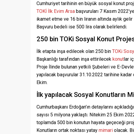
Cumhuriyet tarihinin en büyük sosyal konut pro
TOKİ İlk Evim Arsa
başvuruları 7 Kasım 2022’ye 
ikamet etme ve 16 bin liranın altında aylık geli
Başvuru bedeli ise 500 lira olarak belirlendi.
250 bin TOKi Sosyal Konut Projesi 
İlk etapta inşa edilecek olan 250 bin
TOKi Sosy
Başkanlığı tarafından inşa ettirilecek
konut
lar i
Proje İlinde bulunan yetkili Şubeleri ve E-Devlet
yapılacak başvurular 31.10.2022 tarihine kadar
Ekim.
İlk yapılacak Sosyal Konutların Mi
Cumhurbaşkanı Erdoğan’ın detaylarını açıkladığ
sayısı 5 milyona yaklaştı. Nitekim 25 Ekim 2022’
toplamda 500 bin konutun hayata geçeceği proj
Konutların ortak noktası yatay
mimari
olacak. Bi