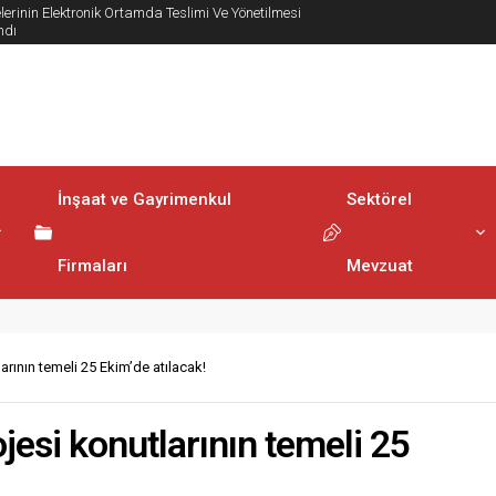
lerinin Elektronik Ortamda Teslimi Ve Yönetilmesi
ndı
İnşaat ve Gayrimenkul
Sektörel
Firmaları
Mevzuat
larının temeli 25 Ekim’de atılacak!
ojesi konutlarının temeli 25