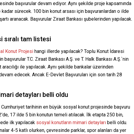
jesinde başvurular devam ediyor. Aynı şekilde proje kapsamında
kadar sürecek. 100 bin konut arsası için başvuranlardan o ilde
r şartı aranacak. Başvurular Ziraat Bankası şubelerinden yapılacak.
sıralı tam listesi
al Konut Projesi
hangi illerde yapılacak? Toplu Konut İdaresi
çin başvurular T.C. Ziraat Bankası A.Ş. ve T. Halk Bankası A.Ş.`nin
 aracılığı ile yapılacak. Aynı şekilde bankalar üzerinden
 devam edecek. Ancak E-Devlet Başvuruları için son tarih 28
mari detayları belli oldu
ı Cumhuriyet tarihinin en büyük sosyal konut projesinde başvuru
de, 17 ilde 5 bin konutun temeli atılacak. İlk etapta 250 bin,
ede ilk yapılacak
sosyal konutların mimari detayları
belli oldu.
nalar 4-5 katlı olurken, çevresinde parklar, spor alanları da yer