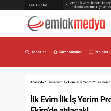
Mimarlık Ve Mühendislik Proje
SON DAKİKA
Hakkında Yönetmelik yayımla
Haberler
Kampanyalar
Projeler
Anasayfa
Haberler
İlk Evim İlk İş Yerim Projesi konut
İlk Evim İlk İş Yerim Pr
Ekim’de atılacak!