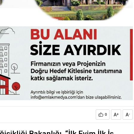
A
A
0
+
-
işikliği Bakanlığı, “İlk Evim İlk İş