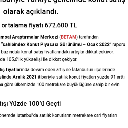
91 olarak açıklandı.
n ortalama fiyatı 672.600 TL
umsal Araştırmalar Merkezi
(
BETAM
) tarafından
n
“sahibindex Konut Piyasası Görünümü – Ocak 2022”
raporu
 bazındaki konut satış fiyatlarındaki artışlar dikkat çekiyor.
zde 105,6’lık yükselişi ile dikkat çekiyor.
ış fiyatları
nda devam eden artış ile İstanbul’un ilçelerinde
nelinde
Aralık 2021
itibariyle satılık konut fiyatları yüzde 91 arttı
Buna göre ülkemizde 100 metrekare büyüklüğüne sahip bir evin
rtışı Yüzde 100’ü Geçti
emde İstanbul’da satılık konutların metrekare cari fiyatları