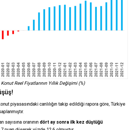
 Konut Reel Fiyatlarının Yıllık Değişimi (%)
üşüş!
e konut piyasasındaki canlılığın takip edildiği rapora göre, Türkiye
aplanmıştır.
ilan sayısına oranının
dört ay sonra ilk kez düştüğü
7 puan düşerek yüzde 12,6 olmuştur.