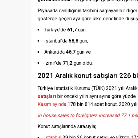
Piyasada canlılığının takibini sağlayan bir diğe
gösterge geçen aya göre ülke genelinde düşüş g
Türkiye’de
61,7
gün,
İstanbul’da
58,8
gün,
Ankara’da
46,7
gün ve
İzmir’de
71,2
gün oldu.
2021 Aralık konut satışları 226 b
Türkiye İstatistik Kurumu (TÜİK) 2021 yılı Aralık
satışları
bir önceki yılın aynı ayına göre yüzde
Kasım ayında
178 bin 814 adet konut, 2020 yılı 
In house sales to foreigners increased 77.1 p
Konut satışlarında sırasıyla;
İstanbul
39 bin 26 konut satışı ve yüzde 17,