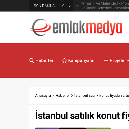
Mimarlık Ve Mühendislik Proje
SON DAKİKA
Hakkında Yönetmelik yayımla
Haberler
Kampanyalar
Projeler
Anasayfa
Haberler
İstanbul satılık konut fiyatları art
İstanbul satılık konut fi