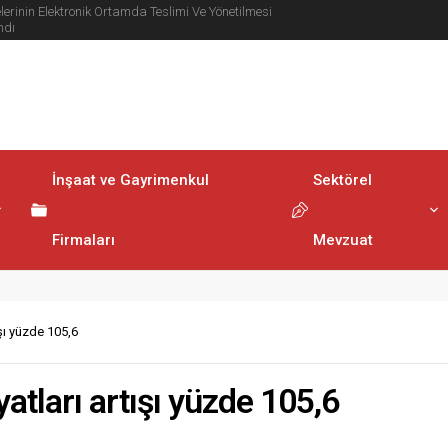
lerinin Elektronik Ortamda Teslimi Ve Yönetilmesi
ndı
İnşaat ve Gayrimenkul
Sektörel
Firmaları
Mevzuat
ışı yüzde 105,6
yatları artışı yüzde 105,6