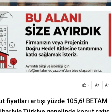
A
A
0
+
-
t fiyatları artışı yüzde 105,6! BETAM
tibariyle Türkiye genelinde konut satış