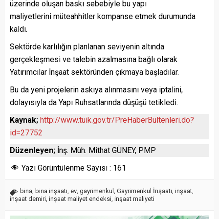
üzerinde oluşan baskı sebebiyle bu yapı
maliyetlerini müteahhitler kompanse etmek durumunda
kaldı.
Sektörde karlılığın planlanan seviyenin altında
gerçekleşmesi ve talebin azalmasına bağlı olarak
Yatırımcılar İnşaat sektöründen çıkmaya başladılar.
Bu da yeni projelerin askıya alınmasını veya iptalini,
dolayısıyla da Yapı Ruhsatlarında düşüşü tetikledi.
Kaynak;
http://www.tuik.gov.tr/PreHaberBultenleri.do?
id=27752
Düzenleyen;
İnş. Müh. Mithat GÜNEY, PMP
Yazı Görüntülenme Sayısı :
161
bina
,
bina inşaatı
,
ev
,
gayrimenkul
,
Gayrimenkul İnşaatı
,
inşaat
,
inşaat demiri
,
inşaat maliyet endeksi
,
inşaat maliyeti