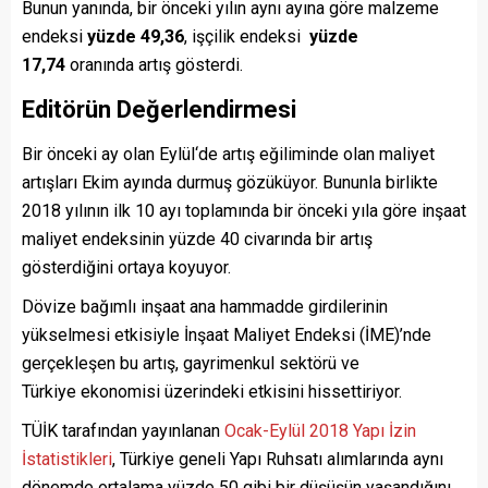
Bunun yanında, bir önceki yılın aynı ayına göre malzeme
endeksi
yüzde 49,36
, işçilik endeksi
yüzde
17,74
oranında artış gösterdi.
Editörün Değerlendirmesi
Bir önceki ay olan Eylül‘de artış eğiliminde olan maliyet
artışları Ekim ayında durmuş gözüküyor. Bununla birlikte
2018 yılının ilk 10 ayı toplamında bir önceki yıla göre inşaat
maliyet endeksinin yüzde 40 civarında bir artış
gösterdiğini ortaya koyuyor.
Dövize bağımlı inşaat ana hammadde girdilerinin
yükselmesi etkisiyle İnşaat Maliyet Endeksi (İME)’nde
gerçekleşen bu artış, gayrimenkul sektörü ve
Türkiye ekonomisi üzerindeki etkisini hissettiriyor.
TÜİK tarafından yayınlanan
Ocak-Eylül 2018 Yapı İzin
İstatistikleri
, Türkiye geneli Yapı Ruhsatı alımlarında aynı
dönemde ortalama yüzde 50 gibi bir düşüşün yaşandığını