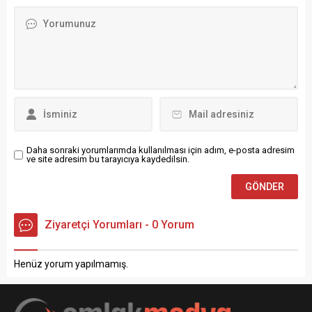
sunulacak Çevre, Şehircilik
oldu Türkiye İstatistik
ve İklim Değişikliği Bakanlığı
Kurumu (TÜİK) 2022 yılı
tarafından, 40 ilde 499
Kasım ayı Konut Satışı
muhtelif arsa online olarak
İstatistiklerine göre, 2022
açık artırma ile satışa
Kasım konut satışları...
sunulacak....
Daha sonraki yorumlarımda kullanılması için adım, e-posta adresim
ve site adresim bu tarayıcıya kaydedilsin.
Ziyaretçi Yorumları - 0 Yorum
Henüz yorum yapılmamış.