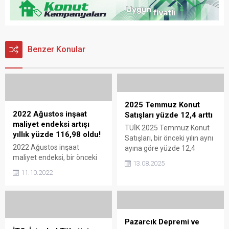
Benzer Konular
2025 Temmuz Konut
2022 Ağustos inşaat
Satışları yüzde 12,4 arttı
maliyet endeksi artışı
TÜİK 2025 Temmuz Konut
yıllık yüzde 116,98 oldu!
Satışları, bir önceki yılın aynı
2022 Ağustos inşaat
ayına göre yüzde 12,4
maliyet endeksi, bir önceki
artarken, Yabancıya konut
13.08.2025
yılın aynı ayına göre yüzde
satışı da yüzde 18,6 azaldı.
11.10.2022
116,98 arttı. İME artışı
2025 Temmuz Konut
Ağustosta aylık yüzde
Satışları 142 bin 858 oldu
1,98 oldu. İnşaat Taahhüt
Türkiye İstatistik Kurumu
sektörünü kısa vadede ne
(TÜİK) 2025 Temmuz Konut
bekliyor? Ağustos 2022
Satışı İstatistiklerine göre,
Pazarcık Depremi ve