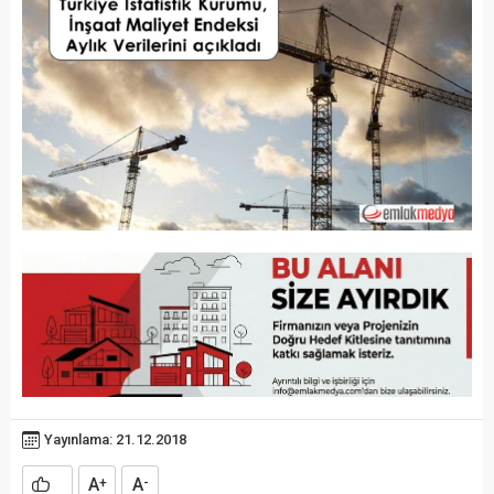
Yayınlama: 21.12.2018
A
A
+
-