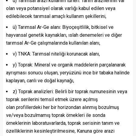
u) Tarımsal arazi kullanım türleri: Tarım arazilerinin var
olan veya potansiyel olarak varlığı kabul edilen veya
edilebilecek tarımsal amaçlı kullanım şekillerini,
ü) Tarımsal Ar-Ge alanı: Biyoçeşitlilik, bitkisel ve
hayvansal genetik kaynakları, ıslah denemeleri ve diğer
tarımsal Ar-Ge çalışmalarında kullanılan alanı,
v) TNKA: Tarımsal niteliği korunacak alanı,
y) Toprak: Mineral ve organik maddelerin parçalanarak
ayrışması sonucu oluşan, yeryüzünü ince bir tabaka halinde
kaplayan, canlı ve doğal kaynağı,
z) Toprak analizleri: Belirli bir toprak numunesinin veya
toprak serilerini temsil etmek üzere açılmış
olan profillerdeki her bir horizondan alınmış bozulmuş
ve/veya bozulmamış toprak örnekleri ile sonda
örneklerinin laboratuvarlarda, toprak serisinin tanım ve
özelliklerinin kesinleştirilmesine, Kanuna göre arazi