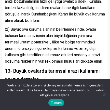
arazi bozulmalarının hızlı geliştiği ovalar; o ildeki Kurulun,
birden fazla ili ilgilendiren ovalarda ise ilgili kurulların
görüşü alınarak Cumhurbaşkanı Kararı ile büyük ova koruma
alanı olarak belirlenir.
(2) Büyük ova koruma alanının belirlenmesinde, ovada
bulunan tarım arazisinin alan büyüklüğünün yanı sıra
tarımsal üretim potansiyeli, ülke ve bölge tarımındaki
önemi ile erozyon, çoraklaşma, kirlenme ve amaç dışı
kullanım gibi tehditlerin olumsuz etkileri nedeniyle arazi
bozulma risklerinin yüksek olması hususları dikkate alınır.
13- Büyük ovalarda tarımsal arazi kullanımı
ve uygulamalar
Web sitemizde size en iyi deneyimi sunabilmemiz için çerezleri
(1) Büyük ovalardaki koruma ve geliştirme amaçlı tarımsal
kullanıyoruz. Bu siteyi kullanmaya devam ederseniz, bunu kabul
altyapı projeleri ve tarımsal arazi kullanım planları, kurul
ettiğinizi varsayarız.
veya kurulların görüşleri dikkate alınarak, Bakanlık veya
Tamam
valilikler tarafından öncelikle hazırlanır/hazırlattırılır. Bu