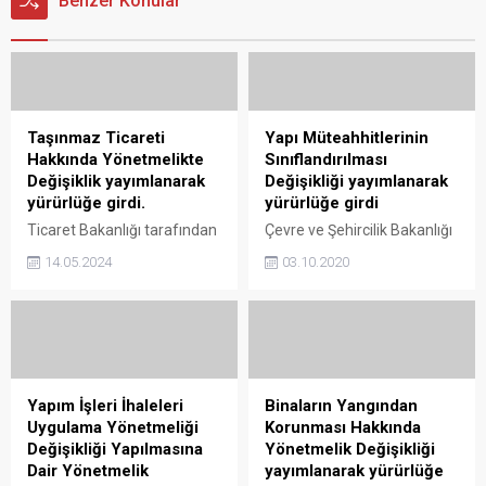
Benzer Konular
Taşınmaz Ticareti
Yapı Müteahhitlerinin
Hakkında Yönetmelikte
Sınıflandırılması
Değişiklik yayımlanarak
Değişikliği yayımlanarak
yürürlüğe girdi.
yürürlüğe girdi
Ticaret Bakanlığı tarafından
Çevre ve Şehircilik Bakanlığı
Resmi Gazete’de Taşınmaz
tarafından, Yapı
14.05.2024
03.10.2020
Ticareti Hakkında
Müteahhitlerinin
Yönetmelikte Değişiklik
Sınıflandırılması ve
yayımlanarak yürürlüğe
Kayıtlarının Tutulması
girdi. Taşınmaz Ticareti
Hakkında Yönetmelik
Hakkında Yönetmelikte
Değişikliği yayımlanarak
Değişiklik yayımlanarak
yürürlüğe girdi. Yapı
yürürlüğe girdi. 14 Mayıs
Müteahhitlerinin
Yapım İşleri İhaleleri
Binaların Yangından
2024 tarihli ve 32546 sayılı
Sınıflandırılması ve
Uygulama Yönetmeliği
Korunması Hakkında
Resmi Gazete‘de Ticaret
Kayıtlarının Tutulması
Değişikliği Yapılmasına
Yönetmelik Değişikliği
Bakanlığı tarafından,
Hakkında Yönetmelik
Dair Yönetmelik
yayımlanarak yürürlüğe