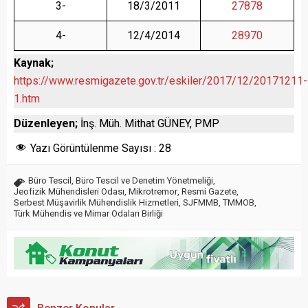
3-
18/3/2011
27878
4-
12/4/2014
28970
Kaynak;
https://www.resmigazete.gov.tr/eskiler/2017/12/20171211-
1.htm
Düzenleyen;
İnş. Müh. Mithat GÜNEY, PMP
Yazı Görüntülenme Sayısı :
28
Büro Tescil
,
Büro Tescil ve Denetim Yönetmeliği
,
Jeofizik Mühendisleri Odası
,
Mikrotremor
,
Resmi Gazete
,
Serbest Müşavirlik Mühendislik Hizmetleri
,
SJFMMB
,
TMMOB
,
Türk Mühendis ve Mimar Odaları Birliği