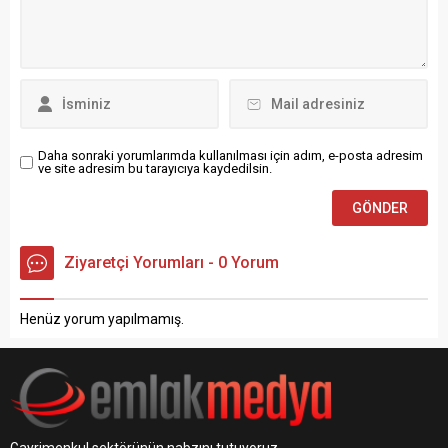
tarafından Enerji Kimlik
Çarşamba günü ve 31953
Belgesi Uzmanlarının Eğitim
sayılı Resmi Gazete‘de
ve Denetimlerine Dair Tebliğ
Bursa Büyükşehir Belediyesi
7 Ocak 2021 tarihli ve 31357
İmar Yönetmeliği Değişikliği
sayılı Resmî Gazete’de...
yayımlanarak yürürlüğe
girdi. MADDE...
Daha sonraki yorumlarımda kullanılması için adım, e-posta adresim
ve site adresim bu tarayıcıya kaydedilsin.
Ziyaretçi Yorumları - 0 Yorum
Henüz yorum yapılmamış.