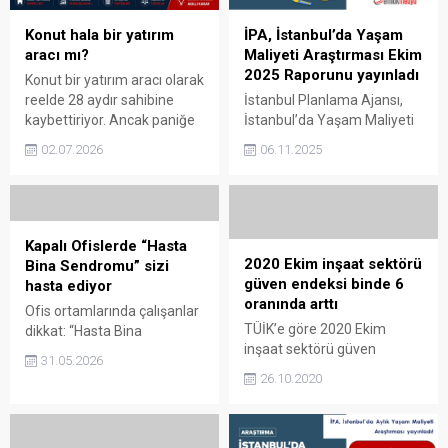
Konut hala bir yatırım
İPA, İstanbul’da Yaşam
aracı mı?
Maliyeti Araştırması Ekim
2025 Raporunu yayınladı
Konut bir yatırım aracı olarak
reelde 28 aydır sahibine
İstanbul Planlama Ajansı,
kaybettiriyor. Ancak paniğe
İstanbul’da Yaşam Maliyeti
gerek yok. Bakış açımızı
Araştırması Ekim 2025
02.07.2026
06.11.2025
gözden geçireceğiz, o kadar.
Raporunu yayınladı. Zira
Yıllık enflasyon artışına
araştırmaya göre
kıyasla konut hala bir yatırım
İstanbul’da yaşamanın
aracı mı? Gazete Oksijen
maliyeti bu ay yıllık olarak
Emlak Köşe Yazarı M. Kıvanç
%42,30 arttı. İPA, İstanbul’da
Kapalı Ofislerde “Hasta
ÖNDER köşesinde bu
Yaşam Maliyeti Araştırması
2020 Ekim inşaat sektörü
Bina Sendromu” sizi
konuyu ele almış. Nitekim
Ekim 2025 Raporunu
güven endeksi binde 6
hasta ediyor
Önder, Türkiye Cumhuriyet
yayınladı İstanbul Planlama
oranında arttı
Ofis ortamlarında çalışanlar
Merkez Bankası
Ajansı (İPA), İstanbul’da
TÜİK’e göre 2020 Ekim
dikkat: “Hasta Bina
(TCMB)’nin...
Yaşam Maliyeti Araştırması
inşaat sektörü güven
Sendromu’ astıma sebep
Ekim 2025 Raporunu
31.05.2026
endeksi, göre binde 6
oluyor. Zira kapalı ofislerde
26.10.2020
yayınladı. Zira araştırmaya
artarak, 83,8 oldu. 2020
aynı hava dolaşıyor.
göre İstanbul’da yaşamanın
Ekim inşaat sektörü güven
Uzmanlara göre Kapalı
maliyeti...
endeksi binde 6 oranında
Ofislerde “Hasta Bina