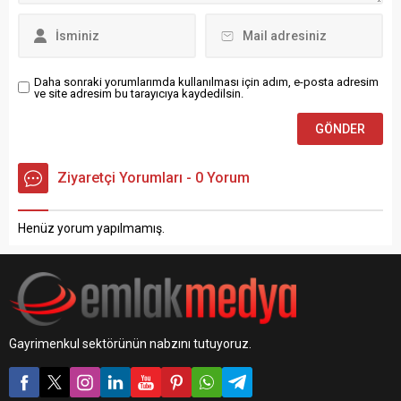
Raporunu yayınladı. Zira
araştırmaya göre
İstanbul’da yaşamanın
maliyeti geçen yılın aynı
ayına...
Daha sonraki yorumlarımda kullanılması için adım, e-posta adresim
ve site adresim bu tarayıcıya kaydedilsin.
Ziyaretçi Yorumları - 0 Yorum
Henüz yorum yapılmamış.
Gayrimenkul sektörünün nabzını tutuyoruz.