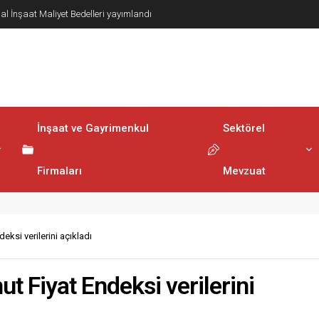
lerinin Elektronik Ortamda Teslimi Ve Yönetilmesi
ndı
İnşaat ve Gayrimenkul
Sektörel
Firmaları
Mevzuat
ksi verilerini açıkladı
 Fiyat Endeksi verilerini