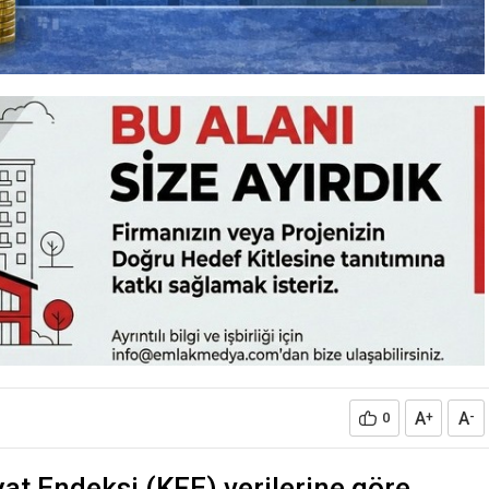
A
A
0
+
-
t Endeksi (KFE) verilerine göre