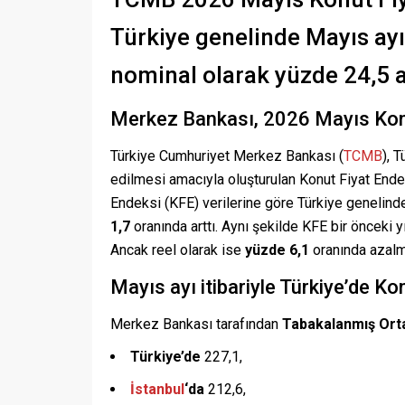
Türkiye genelinde Mayıs ayın
nominal olarak yüzde 24,5 
Merkez Bankası, 2026 Mayıs Konut
Türkiye Cumhuriyet Merkez Bankası (
TCMB
), 
edilmesi amacıyla oluşturulan Konut Fiyat Endek
Endeksi (KFE) verilerine göre Türkiye genelin
1,7
oranında arttı. Aynı şekilde KFE bir önceki y
Ancak reel olarak ise
yüzde 6,1
oranında azalmı
Mayıs ayı itibariyle Türkiye’de K
Merkez Bankası tarafından
Tabakalanmış Orta
Türkiye’de
227,1,
İstanbul
‘da
212,6,