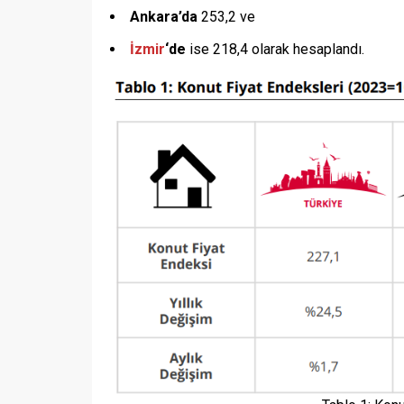
Ankara’da
253,2 ve
İzmir
‘de
ise 218,4 olarak hesaplandı.