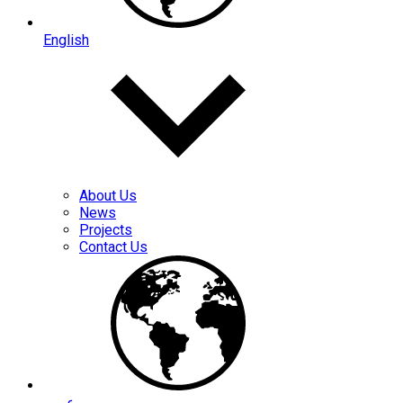
English
About Us
News
Projects
Contact Us
عربي