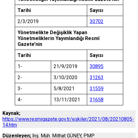
Tarihi
Sayısı
2/3/2019
30702
Yönetmelikte Değişiklik Yapan
Yönetmeliklerin Yayımlandığı Resmî
Gazete’nin
Tarihi
Sayısı
1-
21/9/2019
30895
2-
3/10/2020
31263
3-
5/8/2021
31559
4-
13/11/2021
31658
Kaynak;
https://www.resmigazete.gov.tr/eskiler/2021/08/20210805-
14.htm
Düzenleyen;
İnş. Müh. Mithat GÜNEY, PMP