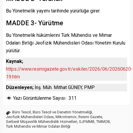
Bu Yönetmelik yayımı tarihinde yürürlüğe girer.
MADDE 3- Yürütme
Bu Yönetmelik hükümlerini Türk Mühendis ve Mimar
Odaları Birliği Jeofizik Mühendisleri Odası Yönetim Kurulu
yürütür.
Kaynak;
https://www.resmigazete.gov.tr/eskiler/2026/06/20260620-
19.htm
Düzenleyen;
İnş. Müh. Mithat GÜNEY, PMP
Yazı Görüntülenme Sayısı :
311
Büro Tescil
,
Büro Tescil ve Denetim Yönetmeliği
,
Jeofizik Mühendisleri Odası
,
Mikrotremor
,
Resmi Gazete
,
Serbest Müşavirlik Mühendislik Hizmetleri
,
SJFMMB
,
TMMOB
,
Türk Mühendis ve Mimar Odaları Birliği