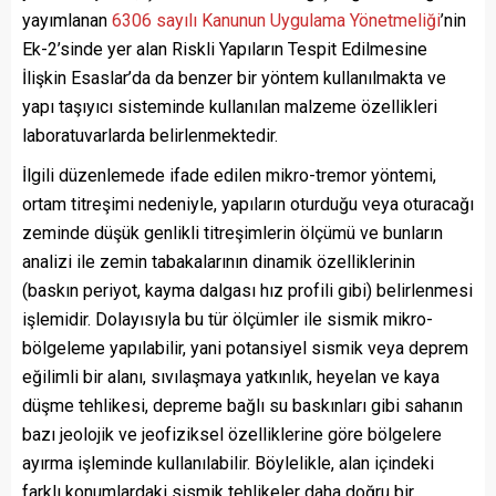
yayımlanan
6306 sayılı Kanunun Uygulama Yönetmeliği
’nin
Ek-2’sinde yer alan Riskli Yapıların Tespit Edilmesine
İlişkin Esaslar’da da benzer bir yöntem kullanılmakta ve
yapı taşıyıcı sisteminde kullanılan malzeme özellikleri
laboratuvarlarda belirlenmektedir.
İlgili düzenlemede ifade edilen mikro-tremor yöntemi,
ortam titreşimi nedeniyle, yapıların oturduğu veya oturacağı
zeminde düşük genlikli titreşimlerin ölçümü ve bunların
analizi ile zemin tabakalarının dinamik özelliklerinin
(baskın periyot, kayma dalgası hız profili gibi) belirlenmesi
işlemidir. Dolayısıyla bu tür ölçümler ile sismik mikro-
bölgeleme yapılabilir, yani potansiyel sismik veya deprem
eğilimli bir alanı, sıvılaşmaya yatkınlık, heyelan ve kaya
düşme tehlikesi, depreme bağlı su baskınları gibi sahanın
bazı jeolojik ve jeofiziksel özelliklerine göre bölgelere
ayırma işleminde kullanılabilir. Böylelikle, alan içindeki
farklı konumlardaki sismik tehlikeler daha doğru bir