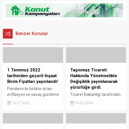
Benzer Konular
1 Temmuz 2022
Taşınmaz Ticareti
tarihinden geçerli İnşaat
Hakkında Yönetmelikte
Birim Fiyatları yayınlandı!
Değişiklik yayımlanarak
yürürlüğe girdi.
Pandemi ile birlikte artan
enflasyon ve savaş gündemi
Ticaret Bakanlığı tarafından
ile inşaat malzemelerinde
Resmi Gazete’de Taşınmaz
13.07.2022
14.05.2024
yaşanan artışlar karşısında 1
Ticareti Hakkında
Temmuz 2022 tarihinden
Yönetmelikte Değişiklik
geçerli İnşaat Birim Fiyatları
yayımlanarak yürürlüğe
Bakanlık tarafından 2. kez
girdi. Taşınmaz Ticareti
güncellendi. 1 Temmuz
Hakkında Yönetmelikte