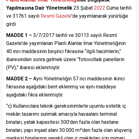
Yapılmasına Dair Yönetmelik
25 Şubat
2022
Cuma tarihli
ve 31761 sayılı
Resmî Gazete
’de yayımlanarak yürürlüğe
girdi.
MADDE 1 –
3/7/2017 tarihli ve 30113 sayılı Resmî
Gazete’de yayımlanan Planlı Alanlar İmar Yönetmeliğinin
40 ıncı maddesinin beşinci fıkrasına “ilgili hacimlerin,”
ibaresinden sonra gelmek üzere “fotovoltaik panellerin
(PV),” ibaresi eklenmiştir.
MADDE 2 –
Aynı Yönetmeliğin 57 nci maddesinin ikinci
fıkrasına aşağıdaki bent eklenmiş ve aynı maddeye
aşağıdaki fıkra eklenmiştir.
“c) Kullanıcılara teknik gereksinimlerle uyumlu estetik iç
mekân tasarımı sunmak amacıyla havaalanı terminal
binaları, yatak kapasitesi 300’den fazla olan hastane
binaları, yapı inşaat alanı 30.000 m²’den fazla olan alışveriş
merkezi binalarının gerekli olan iç mekânları için mimari