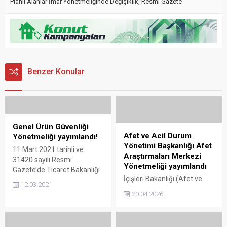
Planlı Alanlar İmar Yönetmeliğinde Değişiklik
,
Resmi Gazete
Benzer Konular
Genel Ürün Güvenliği
Afet ve Acil Durum
Yönetmeliği yayımlandı!
Yönetimi Başkanlığı Afet
11 Mart 2021 tarihli ve
Araştırmaları Merkezi
31420 sayılı Resmi
Yönetmeliği yayımlandı
Gazete’de Ticaret Bakanlığı
İçişleri Bakanlığı (Afet ve
Genel Ürün Güvenliği
12.03.2021
Acil Durum Yönetimi
Yönetmeliği yayımlanarak
20.04.2026
Başkanlığı) tarafından Afet
yürürlüğe girdi. Genel Ürün
Araştırmaları Merkezi
Güvenliği Yönetmeliği
Yönetmeliği yayımlandı.
yayımlanarak yürürlüğe girdi