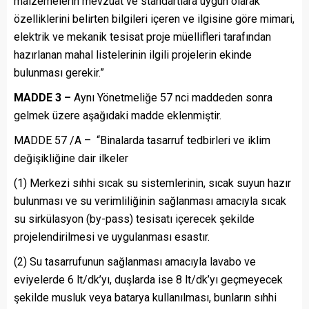
malzemelerin mevzuat ve standartlara uygun olarak
özelliklerini belirten bilgileri içeren ve ilgisine göre mimari,
elektrik ve mekanik tesisat proje müellifleri tarafından
hazırlanan mahal listelerinin ilgili projelerin ekinde
bulunması gerekir.”
MADDE 3 –
Aynı Yönetmeliğe 57 nci maddeden sonra
gelmek üzere aşağıdaki madde eklenmiştir.
MADDE 57 /A – “Binalarda tasarruf tedbirleri ve iklim
değişikliğine dair ilkeler
(1) Merkezi sıhhi sıcak su sistemlerinin, sıcak suyun hazır
bulunması ve su verimliliğinin sağlanması amacıyla sıcak
su sirkülasyon (by-pass) tesisatı içerecek şekilde
projelendirilmesi ve uygulanması esastır.
(2) Su tasarrufunun sağlanması amacıyla lavabo ve
eviyelerde 6 lt/dk’yı, duşlarda ise 8 lt/dk’yı geçmeyecek
şekilde musluk veya batarya kullanılması, bunların sıhhi