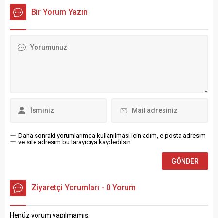
Yönetmelik 27/10/2011
Başkanlığı yetkilendirildi.
sayılı Resmi Gazete‘de
Bir Yorum Yazın
tarihli ve 28097 sayılı Resmî
6306 Sayılı Kanunun
yayımlanarak yürürlüğe
Gazete’de yayımlanarak
Uygulama Yönetmeliği
girdi. Asansör İşletme ve
yürürlüğe girdi. BU ALANI
Değişikliği yayımlanarak
Bakım Yönetmeliği
SİZE AYIRDIK...
yürürlüğe girdi 21 Mayıs
Değişikliği yayımlanarak
2024 tarihli ve 32552 sayılı
yürürlüğe girdi Sanayi ve
Resmi Gazete‘de Çevre,
Teknoloji Bakanlığından
Şehircilik ve İklim Değişikliği
Asansör İşletme ve Bakım
Bakanlığı tarafından,
Yönetmeliği Değişikliği 10
piyasada Kentsel Dönüşüm
Şubat 2023 tarihli ve 32100
Kanunu olarak da bilinen
sayılı Resmi Gazete‘de
6306 Sayılı Kanunun...
yayımlanarak...
Daha sonraki yorumlarımda kullanılması için adım, e-posta adresim
ve site adresim bu tarayıcıya kaydedilsin.
Ziyaretçi Yorumları - 0 Yorum
Henüz yorum yapılmamış.