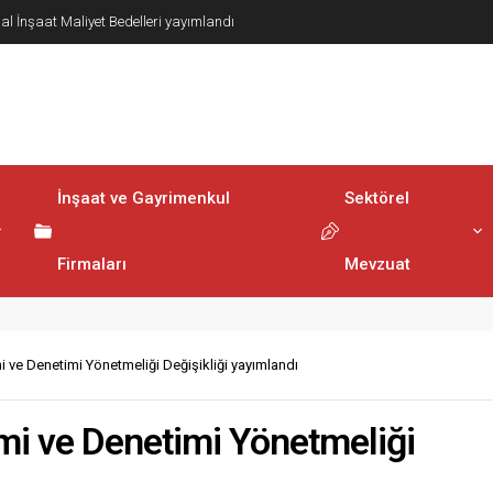
lerinin Elektronik Ortamda Teslimi Ve Yönetilmesi
ndı
İnşaat ve Gayrimenkul
Sektörel
Firmaları
Mevzuat
 ve Denetimi Yönetmeliği Değişikliği yayımlandı
mi ve Denetimi Yönetmeliği