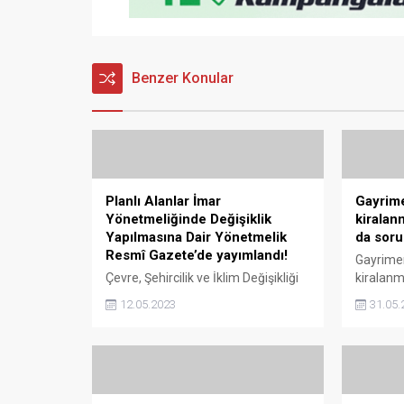
Benzer Konular
Planlı Alanlar İmar
Gayrime
Yönetmeliğinde Değişiklik
kiralan
Yapılmasına Dair Yönetmelik
da soru
Resmî Gazete’de yayımlandı!
Gayrimen
Çevre, Şehircilik ve İklim Değişikliği
kiralanm
Bakanlığı tarafından, Planlı Alanlar
hizmeti v
12.05.2023
31.05.
İmar Yönetmeliğinde Değişiklik
sosyal ağ
Yapılmasına Dair Yönetmelik Resmî
sağlayıcı
Gazete’de yayımlanarak yürürlüğe
da soruml
girdi. Planlı Alanlar İmar
doğruluğ
Yönetmeliğinde Değişiklik
sorumlu 
Yapılmasına Dair Yönetmelik
satımı v