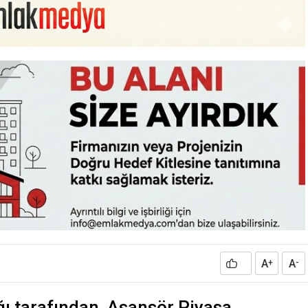
A
A
+
-
ğı tarafından, Asansör Piyasa