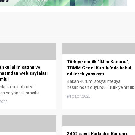
Türkiye’nin ilk “İklim Kanunu”,
nkul alım satımı ve
TBMM Genel Kurulu’nda kabul
masından web sayfaları
edilerek yasalaştı
mlu!
Bakan Kurum, sosyal medya
kul alım satımı ve
hesabından duyurdu; “Türkiye’nin ilk
asına yönelik aracılık
İklim Kanunu Teklifi, TBMM Genel
04.07.2025
eren web sayfaları, siteler,
Kurulu’nda kabul edilerek yasalaştı.
2022
 sağlayıcıları ile yer
Türkiye’nin ilk “İklim Kanunu”, TBMM
lar, bilgilerin doğruluğundan
Genel Kurulu’nda kabul edilerek
ular. İlanlardaki bilgilerin
yasalaştı Çevre, Şehircilik ve İklim
undan aracı siteler
Değişikliği Bakanı Murat Kurum,
olacak Gayrimenkul alım
sosyal medya hesabından duyurdu;
3402 sayılı Kadastro Kanunu
e kiralanmasında aracılık