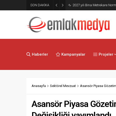
Mimarlık Ve Mühendislik Proje
SON DAKİKA
Hakkında Yönetmelik yayımla
Haberler
Kampanyalar
Projeler
Anasayfa
Sektörel Mevzuat
Asansör Piyasa Gözetimi
Asansör Piyasa Gözeti
Değişikliği yayımlandı