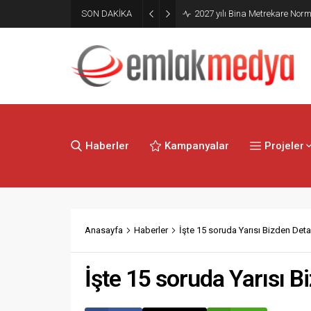
Mimarlık Ve Mühendislik Proje
SON DAKİKA
Hakkında Yönetmelik yayımla
Haberler
Kampanyalar
Projeler
Anasayfa
Haberler
İşte 15 soruda Yarısı Bizden Detay
İşte 15 soruda Yarısı B