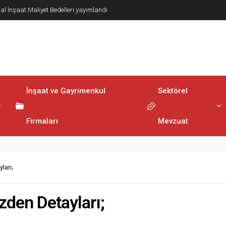
lerinin Elektronik Ortamda Teslimi Ve Yönetilmesi
ndı
İnşaat ve Gayrimenkul
Sektörel
Firmaları
Mevzuat
ları;
izden Detayları;