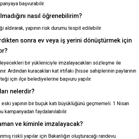
mpanyaya başvurabilir.
olmadığını nasıl öğrenebilirim?
i aldırarak, yapının risk durumu tespit edilebilir.
irdikten sonra ev veya iş yerini dönüştürmek için
or?
irleyecekleri bir yükleniciyle imzalayacakları sözleşme ile
r. Ardından kuracakları kat irtifakı (hisse sahiplerinin paylarının
eği için ilçe belediyelerine başvuru yapılır.
ları nelerdir?
), eski yapının bir buçuk katı büyüklüğünü geçmemeli. 1 Nisan
bu kampanyadan faydalanılabilir.
zaman ve kiminle imzalayacak?
mış riskli yapılar için Bakanlığın oluşturacağı randevu