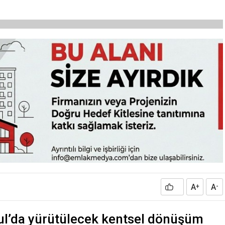
A
A
+
-
ul’da yürütülecek kentsel dönüşüm