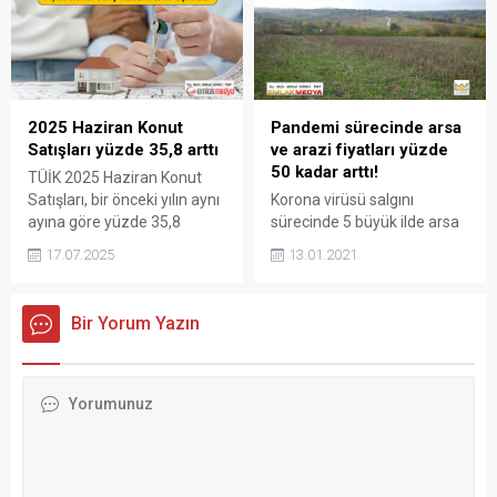
aylık yüzde 1,51 TÜİK
oluyor. Sektör temsilcileri ise
verilerine göre 2026 Şubat
orta sınıfın artık ev
ayı inşaat maliyet endeksi,
alamayacağını söylüyor.
2026 Ocak ayına göre yüzde
Konut fiyatlarında artışlar
1,51 artış gösterdi. Bunun
yüzde 100’ü geçti
yanında yıllık bazda İME...
Cumhuriyet gazetesinin
2025 Haziran Konut
Pandemi sürecinde arsa
haberine göre konut üretim
Satışları yüzde 35,8 arttı
ve arazi fiyatları yüzde
maliyetleri artışını
50 kadar arttı!
TÜİK 2025 Haziran Konut
sürdürüyor. Bu artışlar
Satışları, bir önceki yılın aynı
Korona virüsü salgını
karşısında ise sektör
ayına göre yüzde 35,8
sürecinde 5 büyük ilde arsa
temsilcileri ev...
artarken, Yabancıya konut
ve arazi fiyatları yüzde 50
17.07.2025
13.01.2021
satışı da yüzde 8,7 arttı.
kadar yükseldi. İşte iller
2025 Haziran Konut Satışları
bazında gayrimenkul
107 bin 723 oldu Türkiye
fiyatlarındaki değişim
Bir Yorum Yazın
İstatistik Kurumu (TÜİK)
oranları; 5 büyük ilde arsa ve
2025 Haziran Konut Satışı
arazi fiyatları yüzde 50’ye
İstatistiklerine göre, 2025
varan oranda arttı Korona
Haziran konut satışları bir
virüsü salgını sürecinde
önceki yılın aynı ayına göre
vatandaşın müstakil evlere
yüzde...
olan ilgisi büyük oranda arttı.
Buna bağlı olarak arsa...