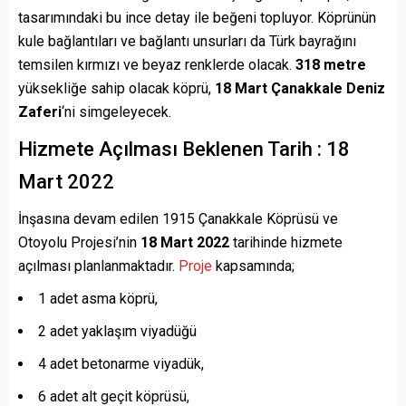
tasarımındaki bu ince detay ile beğeni topluyor. Köprünün
kule bağlantıları ve bağlantı unsurları da Türk bayrağını
temsilen kırmızı ve beyaz renklerde olacak.
318 metre
yüksekliğe sahip olacak köprü,
18 Mart Çanakkale Deniz
Zaferi
‘ni simgeleyecek.
Hizmete Açılması Beklenen Tarih : 18
Mart 2022
İnşasına devam edilen 1915 Çanakkale Köprüsü ve
Otoyolu Projesi’nin
18 Mart 2022
tarihinde hizmete
açılması planlanmaktadır.
Proje
kapsamında;
1 adet asma köprü,
2 adet yaklaşım viyadüğü
4 adet betonarme viyadük,
6 adet alt geçit köprüsü,