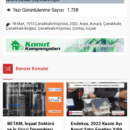
Yazı Görüntülenme Sayısı :
1.738
18 Mart
,
1915 Çanakkale Köprüsü
,
2022
,
Asya
,
Avrupa
,
Çanakkale
,
Çanakkale Boğazı
,
Çanakkale Köprüsü
,
Çimtaş
,
inşaat
Benzer Konular
BETAM, İnşaat Sektörü
Endeksa; 2022 Kasım Ayı
ve İş Gücü Dinamikleri
Konut Satış Fiyatları Yıllık