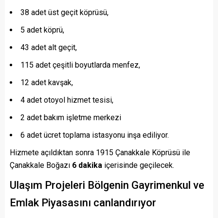
38 adet üst geçit köprüsü,
5 adet köprü,
43 adet alt geçit,
115 adet çeşitli boyutlarda menfez,
12 adet kavşak,
4 adet otoyol hizmet tesisi,
2 adet bakım işletme merkezi
6 adet ücret toplama istasyonu inşa ediliyor.
Hizmete açıldıktan sonra 1915 Çanakkale Köprüsü ile
Çanakkale Boğazı
6 dakika
içerisinde geçilecek.
Ulaşım Projeleri Bölgenin Gayrimenkul ve
Emlak Piyasasını canlandırıyor