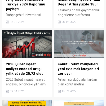
Türkiye 2024 Raporunu
Değer Artışı yüzde 185!
paylaştı
Teknoloji odaklı gayrimenkul
Bahçeşehir Üniversitesi
değerleme platformu
Ekonomik ve Toplumsal
Endeksa verilerine göre
15.02.2025
20.12.2022
Araştırmalar Merkezi,
Türkiye Genelinde 2022
İnşaat Sektörü ve İş Gücü
Kasım Ayı Konut Satış
Dinamikleri Türkiye 2024
Fiyatları Yıllık Değer Artışı
Raporunu paylaştı BETAM,
yüzde 185 oldu. Endeksa;
İnşaat Sektörü ve İş Gücü
“Türkiye Genelinde 2022
Dinamikleri Türkiye 2024
Kasım Ayı Konut Satış
Raporunu paylaştı
Fiyatları Yıllık Değer Artışı
Bahçeşehir Üniversitesi
yüzde 185 oldu.” Teknoloji
Ekonomik ve Toplumsal
odaklı gayrimenkul
2026 Şubat inşaat
Konut üretim maliyetleri
Araştırmalar Merkezi
değerleme platformu
maliyet endeksi artışı
yeni ev almak isteyenleri
(BETAM), Gayrimenkul
Endeksa verilerine göre
yıllık yüzde 25,72 oldu
zorluyor
Yatırımcıları Derneği
Türkiye Genelinde 2022
2026 Şubat inşaat maliyet
Artışın sürdüğü alanlardan
(GYODER) tarafından
Kasım Ayı...
endeksi, bir önceki yılın aynı
olan konut üretim
yaptırılan; İnşaat Sektörü ve
ayına göre yüzde 25,72 arttı.
maliyetleri, ev sahibi olmak
İş Gücü Dinamikleri Türkiye
09.04.2026
15.02.2022
İME artışı Şubatta aylık
isteyenlerin yeni ev
2024...
yüzde 1,51 oldu. 2026 Şubat
fiyatlarında fahiş fiyatlarla
inşaat maliyet endeksi artışı
karşılaşmasına sebep