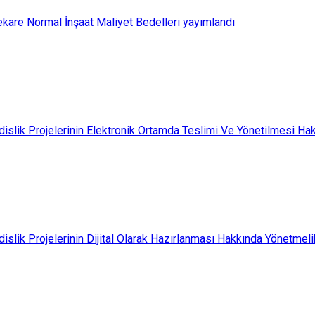
ekare Normal İnşaat Maliyet Bedelleri yayımlandı
islik Projelerinin Elektronik Ortamda Teslimi Ve Yönetilmesi Ha
slik Projelerinin Dijital Olarak Hazırlanması Hakkında Yönetmeli