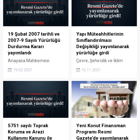
Adına Orman Sınırları Dışına
yayımlanarak yürürlüğe
Çıkarılan Yerlerin
girdi. Planlı Alanlar İmar
Değerlendirilmesi ile
Yönetmeliği Değişikliği
Hazineye Ait Tarım
Resmî Gazete’de
Arazilerinin Satışı Hakkında
yayımlanarak yürürlüğe girdi
Kanun Değişikliği Resmi
Çevre, Şehircilik ve İklim
19 Şubat 2007 tarihli ve
Yapı Müteahhitlerinin
Gazete’de yayımlandı.
Değişikliği Bakanlığı
2007-9 Sayılı Yürürlüğü
Sınıflandırılması
Resmi Gazete’de 6292 Sayılı
tarafından, Planlı Alanlar
Durdurma Kararı
Değişikliği yayımlanarak
Orman Köylülerinin
İmar Yönetmeliği Değişikliği
yayımlandı
yürürlüğe girdi
Kalkınmalarının
12 Ağustos 2023 Cumartesi
Anayasa Mahkemesi
Çevre, Şehircilik ve İklim
Desteklenmesi Hakkında
tarihli ve 32277 sayılı Resmî
Başkanlığı tarafından 19
Değişikliği Bakanlığı
Kanun Değişikliği yayımlandı
Gazete’de yayımlanarak...
19.02.2007
13.11.2021
Şubat 2007 tarihli ve 2007-9
tarafından, Yapı
10 Ocak 2013 tarih ve 28524
Sayılı Yürürlüğü Durdurma
Müteahhitlerinin
sayılı Resmi Gazete‘de 6292
Kararı Resmi Gazete’de
Sınıflandırılması ve
Sayılı...
yayımlandı. 19 Şubat 2007
Kayıtlarının Tutulması
tarihli ve 2007-9 Sayılı
Hakkında Yönetmelik
Yürürlüğü Durdurma Kararı
Değişikliği yayımlanarak
yayımlandı Anayasa
yürürlüğe girdi. Yapı
Mahkemesi Başkanlığı
Müteahhitlerinin
tarafından 2007/18 Esas
Sınıflandırılması ve
5751 sayılı Toprak
Yeni Konut Finansman
Sayısı ile 19 Şubat 2007
Kayıtlarının Tutulması
Koruma ve Arazi
Programı Resmi
tarihli ve 2007-9 Sayılı
Hakkında Yönetmelik
Kullanımı Kanunu ile
Gazete’de yayımlanarak