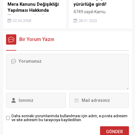
Yürürlüğü Durdurma Kararı
Değişikliği 13 Kasım 2021
Mera Kanunu Değişikliği
yürürlüğe girdi!
22 Şubat 2007 tarihli...
tarihli ve 31658 sayılı Resmi
Yapılması Hakkında
4749 sayılı Kamu
Gazete‘de Çevre, Şehircilik
Kanun yayımlandı
Finansmanı ve Borç
ve İklim Değişikliği Bakanlığı
02.04.2008
28.01.2023
Tarım ve Köyişleri Bakanlığı
Yönetiminin Düzenlenmesi
tarafından, Yapı
tarafından Resmi Gazete’de
Hakkında Kanunda Değişiklik
Müteahhitlerinin
5751 sayılı Toprak Koruma
Yapılmasına Dair Kanuna
Sınıflandırılması ve
Bir Yorum Yazın
ve Arazi Kullanımı Kanunu
Yeni Konut Finansman
Kayıtlarının Tutulması...
ile Mera Kanunu Değişikliği
Programı geçici maddesi
Yapılması Hakkında Kanun
eklendi. Yeni Konut
yayımlandı 5751 sayılı
Finansman Programı geçici
Toprak Koruma ve Arazi
maddesi yayımlanarak
Kullanımı Kanunu ile Mera
yürürlüğe girdi 4749 sayılı
Kanunu Değişikliği Yapılması
Kamu Finansmanı ve Borç
Hakkında Kanun yayımlandı
Yönetiminin Düzenlenmesi
Tarım ve Köyişleri Bakanlığı
Hakkında Kanunda Değişiklik
tarafından 2 Nisan 2008
Yapılmasına Dair Kanunda
tarihli ve 26835 nolu Resmi
25/01/2023 Kabul Tarihi ve
Gazete‘de 5751...
7434 Kanun...
Daha sonraki yorumlarımda kullanılması için adım, e-posta adresim
ve site adresim bu tarayıcıya kaydedilsin.