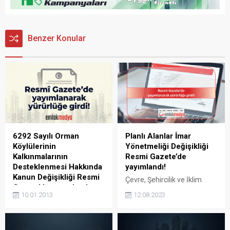
Benzer Konular
6292 Sayılı Orman
Planlı Alanlar İmar
Köylülerinin
Yönetmeliği Değişikliği
Kalkınmalarının
Resmi Gazete’de
Desteklenmesi Hakkında
yayımlandı!
Kanun Değişikliği Resmi
Çevre, Şehircilik ve İklim
Gazete’de yayımlandı
Değişikliği Bakanlığı
10.01.2013
12.08.2023
6292 Sayılı Orman
tarafından, Planlı Alanlar
Köylülerinin Kalkınmalarının
İmar Yönetmeliği Değişikliği
Desteklenmesi ve Hazine
Resmî Gazete’de