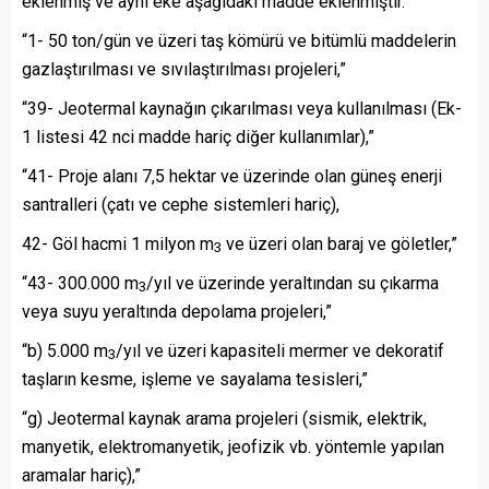
eklenmiş ve aynı eke aşağıdaki madde eklenmiştir.
“1- 50 ton/gün ve üzeri taş kömürü ve bitümlü maddelerin
gazlaştırılması ve sıvılaştırılması projeleri,”
“39- Jeotermal kaynağın çıkarılması veya kullanılması (Ek-
1 listesi 42 nci madde hariç diğer kullanımlar),”
“41- Proje alanı 7,5 hektar ve üzerinde olan güneş enerji
santralleri (çatı ve cephe sistemleri hariç),
42- Göl hacmi 1 milyon m
ve üzeri olan baraj ve göletler,”
3
“43- 300.000 m
/yıl ve üzerinde yeraltından su çıkarma
3
veya suyu yeraltında depolama projeleri,”
“b) 5.000 m
/yıl ve üzeri kapasiteli mermer ve dekoratif
3
taşların kesme, işleme ve sayalama tesisleri,”
“g) Jeotermal kaynak arama projeleri (sismik, elektrik,
manyetik, elektromanyetik, jeofizik vb. yöntemle yapılan
aramalar hariç),”