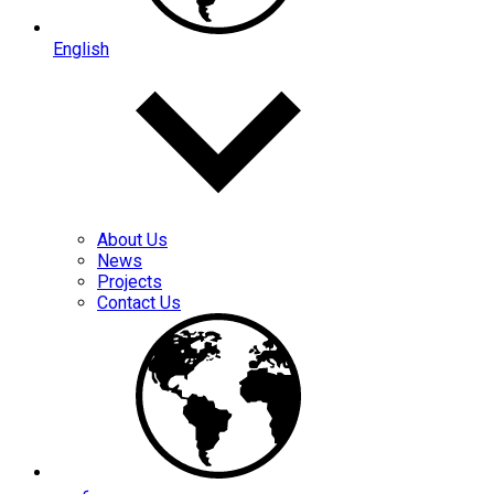
English
About Us
News
Projects
Contact Us
عربي